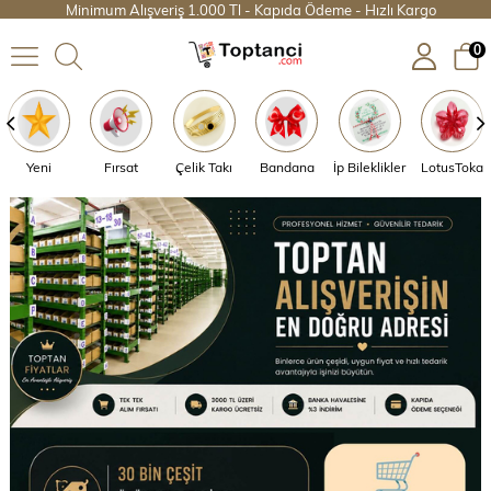
Minimum Alışveriş 1.000 Tl - Kapıda Ödeme - Hızlı Kargo
0
Yeni
Fırsat
Çelik Takı
Bandana
İp Bileklikler
LotusToka