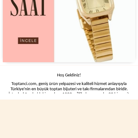
Hoş Geldiniz!
Toptanci.com, geniş ürün yelpazesi ve kaliteli hizmet anlayışıyla
Türkiye'nin en büyük toptan bijuteri ve takı firmalarından biridir.
İstanbul Avcılar'daki modern 1200 m²'lik depomuzda, 30 bin çeşit
ürün bulunmaktadır, toptan alışverişin güvenilir adresi olarak sizlere
hizmet vermekten gurur duyuyoruz.
Geniş Ürün Yelpazesi
Toptanci.com olarak, toptan bijuteri, takı ve aksesuar kategorilerinde
geniş bir ürün yelpazesi sunmaktayız. Çok yakında kırtasiye, hırdavat,
oyuncak sektörlerinde de hizmet vermeye başlayacağız. Sitemizde
İthalat ve yerli imalat olarak tüm bijuteri ve takı çeşitlerini web