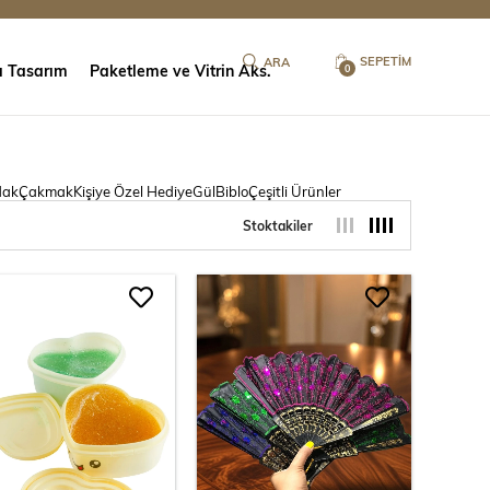
SEPETIM
ı Tasarım
Paketleme ve Vitrin Aks.
0
dak
Çakmak
Kişiye Özel Hediye
Gül
Biblo
Çeşitli Ürünler
Stoktakiler