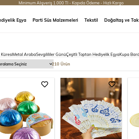
Minimum Alışveriş 1.000 Tl - Kapıda Ödeme - Hızlı Kargo
diyelik Eşya
Parti Süs Malzemeleri
Tekstil
Doğaltaş ve Tak
 Küresi
Metal Araba
Sevgilililer Günü
Çeşitli Toptan Hediyelik Eşya
Kupa Bar
210 Ürün