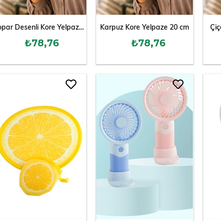
Leopar Desenli Kore Yelpaze 20 cm
Karpuz Kore Yelpaze 20 cm
Çiç
₺78,76
₺78,76