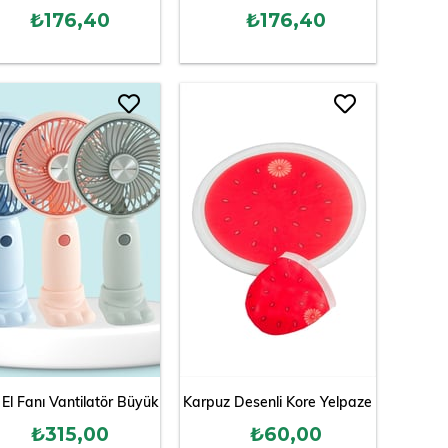
₺176,40
₺176,40
ı El Fanı Vantilatör Büyük
Karpuz Desenli Kore Yelpaze
₺315,00
₺60,00