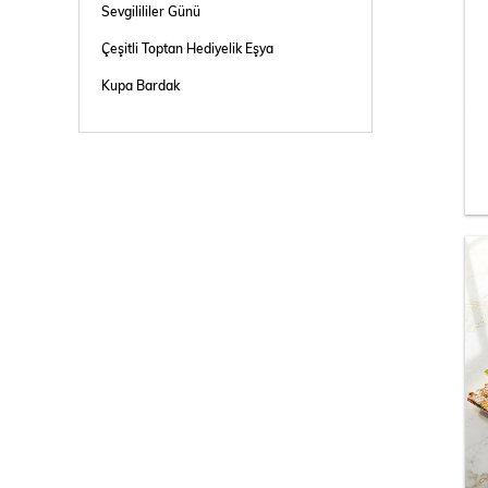
Sevgilililer Günü
Çeşitli Toptan Hediyelik Eşya
Kupa Bardak
Çakmak
Kişiye Özel Hediye
Gül
Biblo
Çeşitli Ürünler
Bijuteri
Aksesuar
Kozmetik
Parti Süs Malzemeleri
Doğaltaş ve Takı Tasarım