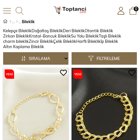
0
Bileklik
Kelepçe Bileklik
Doğaltaş Bileklik
Deri Bileklik
Otantik Bileklik
Zirkon Bileklik
Kristal-Boncuk Bileklik
Su Yolu Bileklik
Taşlı Bileklik
charm bileklik
Zincir Bileklik
Çelik Bileklik
Harfli Bileklik
İp Bileklik
Altın Kaplama Bileklik
SIRALAMA
FILTRELEME
YENI
YENI
ÜRÜN
ÜRÜN