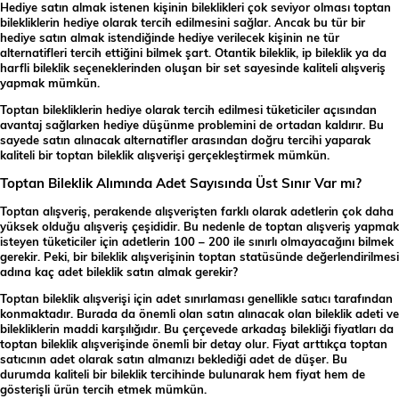
Hediye satın almak istenen kişinin bileklikleri çok seviyor olması toptan
bilekliklerin hediye olarak tercih edilmesini sağlar. Ancak bu tür bir
hediye satın almak istendiğinde hediye verilecek kişinin ne tür
alternatifleri tercih ettiğini bilmek şart. Otantik bileklik, ip bileklik ya da
harfli bileklik seçeneklerinden oluşan bir set sayesinde kaliteli alışveriş
yapmak mümkün.
Toptan bilekliklerin hediye olarak tercih edilmesi tüketiciler açısından
avantaj sağlarken hediye düşünme problemini de ortadan kaldırır. Bu
sayede satın alınacak alternatifler arasından doğru tercihi yaparak
kaliteli bir toptan bileklik alışverişi gerçekleştirmek mümkün.
Toptan Bileklik Alımında Adet Sayısında Üst Sınır Var mı?
Toptan alışveriş, perakende alışverişten farklı olarak adetlerin çok daha
yüksek olduğu alışveriş çeşididir. Bu nedenle de toptan alışveriş yapmak
isteyen tüketiciler için adetlerin 100 – 200 ile sınırlı olmayacağını bilmek
gerekir. Peki, bir bileklik alışverişinin toptan statüsünde değerlendirilmesi
adına kaç adet bileklik satın almak gerekir?
Toptan bileklik alışverişi için adet sınırlaması genellikle satıcı tarafından
konmaktadır. Burada da önemli olan satın alınacak olan bileklik adeti ve
bilekliklerin maddi karşılığıdır. Bu çerçevede arkadaş bilekliği fiyatları da
toptan bileklik alışverişinde önemli bir detay olur. Fiyat arttıkça toptan
satıcının adet olarak satın almanızı beklediği adet de düşer. Bu
durumda kaliteli bir bileklik tercihinde bulunarak hem fiyat hem de
gösterişli ürün tercih etmek mümkün.