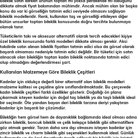
Bileklik satın alırken ürünün toptan mı yoksa perakende mi olduğunu
dikkate almak fiyat bakımından mühimdir. Ancak mühim olan bir başka
konu da var ki görselliğin tatmin edici seviyede olmasını sağlayan
bileklik modelleridir. Renk, kullanılan taş ve görselliği etkileyen diğer
bütün unsurlar toptan bileklik konusunda doğru tercihte bulunmaya
olanak tanır.
Tüketicilerin takı ve aksesuar alternatifi olarak tercih edecekleri kişiye
özel bileklik konusunda farklı modelleri dikkate alması gerekir. Aksi
takdirde satın alınan bileklik fiyatları tatmin edici olsa da görsel olarak
başarılı olmaması nedeniyle tatmin edici değildir. Bir tüketici için satın
alınacak olan bilekliğin toptan kadın bileklik noktasında tatmin edici
olup olmadığını değerlendirmesi şart.
Kullanılan Malzemeye Göre Bileklik Çeşitleri
Kadınlar için oldukça değerli birer alternatif olan bileklik modelleri
malzeme kalitesi ve çeşidine göre sınıflandırılmaktadır. Bu çerçevede
kadın bileklik çeşitleri farklı özellikler gösterir. Doğallığı ön plana
çıkarmak isteyen kadınlar için doğal taş bileklik ya da taşlı bileklik ideal
bir seçimdir. Öte yandan bayan deri bileklik tarzına deriyi yakıştıran
kadınlar için başarılı bir çözümdür.
Bilekliğin hem görsel hem de dayanıklılık bağlamında ideal olması adına
zirkon bileklik, boncuk bileklik ve çelik kelepçe bileklik gibi alternatiflere
göz atmak gerekir. Tarzın daha sıra dışı olmasını isteyen kadınlar için
zincir bileklik ve charm bileklik gibi seçenekleri kullanmak ideal. Günlük
kullanımda ya da özel davetlerde tercih edilecek bir bileklik için kristal-