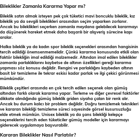
Bileklikler Zamanla Kararma Yapar mı?
Bileklik satın almak isteyen pek çok tüketici mavi boncuklu bileklik, kız
bileklik ya da sevgili bileklikleri arasından seçim yaparken zorlanır.
Ancak bu bileklikleri seçerken zamanla meydana gelebilecek kararmayı
da düşünerek hareket etmek daha başarılı bir alışveriş sürecine kapı
aralar.
Halka bileklik ya da kadın spor bileklik seçenekleri arasından hangisinin
tercih edildiği önemsenmemelidir. Çünkü kararma konusunda etkili olan
faktör bilekliğin imal edildiği malzemedir. Altından imal edilen bileklikler
zamanla parlaklıklarını kaybetse de altının özellikleri gereği kararma
yapması söz konusu değildir. Rengini ve parlaklığını kaybeden altının
basit bir temizleme ile tekrar eskisi kadar parlak ve ilgi çekici görünmesi
mümkündür.
Bileklik çeşitleri arasında en çok tercih edilen seçenek olan gümüş
altından farklı olarak kararma yapar. Terleme ve diğer çevresel faktörler
dikkate alındığında gümüş bileklik griden siyaha çalan bir renk alır.
Ancak bu durum kalıcı bir problem değildir. Doğru temizlemek teknikleri
ve kararan bilekliği temizleme süreci sayesinde görsel kusursuzluğu
elde etmek mümkün. Unisex bileklik ya da şans bilekliği kelepçe
seçeneklerini tercih eden tüketiciler gümüş modeller için kararmayı
giderecek uygulamaya başvurabilir.
Kararan Bileklikler Nasıl Parlatılır?