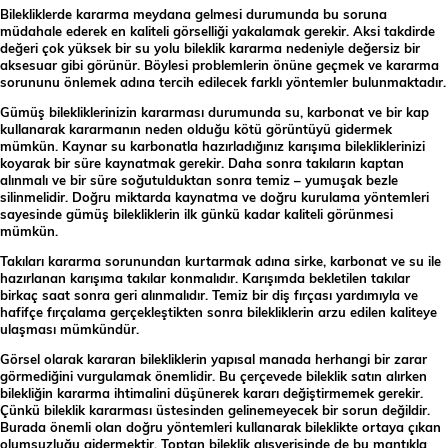
Bilekliklerde kararma meydana gelmesi durumunda bu soruna
müdahale ederek en kaliteli görselliği yakalamak gerekir. Aksi takdirde
değeri çok yüksek bir su yolu bileklik kararma nedeniyle değersiz bir
aksesuar gibi görünür. Böylesi problemlerin önüne geçmek ve kararma
sorununu önlemek adına tercih edilecek farklı yöntemler bulunmaktadır.
Gümüş bilekliklerinizin kararması durumunda su, karbonat ve bir kap
kullanarak kararmanın neden olduğu kötü görüntüyü gidermek
mümkün. Kaynar su karbonatla hazırladığınız karışıma bilekliklerinizi
koyarak bir süre kaynatmak gerekir. Daha sonra takıların kaptan
alınmalı ve bir süre soğutulduktan sonra temiz – yumuşak bezle
silinmelidir. Doğru miktarda kaynatma ve doğru kurulama yöntemleri
sayesinde gümüş bilekliklerin ilk günkü kadar kaliteli görünmesi
mümkün.
Takıları kararma sorunundan kurtarmak adına sirke, karbonat ve su ile
hazırlanan karışıma takılar konmalıdır. Karışımda bekletilen takılar
birkaç saat sonra geri alınmalıdır. Temiz bir diş fırçası yardımıyla ve
hafifçe fırçalama gerçekleştikten sonra bilekliklerin arzu edilen kaliteye
ulaşması mümkündür.
Görsel olarak kararan bilekliklerin yapısal manada herhangi bir zarar
görmediğini vurgulamak önemlidir. Bu çerçevede bileklik satın alırken
bilekliğin kararma ihtimalini düşünerek kararı değiştirmemek gerekir.
Çünkü bileklik kararması üstesinden gelinemeyecek bir sorun değildir.
Burada önemli olan doğru yöntemleri kullanarak bileklikte ortaya çıkan
olumsuzluğu gidermektir. Toptan bileklik alışverişinde de bu mantıkla