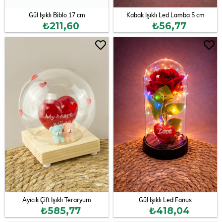
Gül Işıklı Biblo 17 cm
Kabak Işıklı Led Lamba 5 cm
₺211,60
₺56,77
Ayıcık Çift Işıklı Teraryum
Gül Işıklı Led Fanus
₺585,77
₺418,04