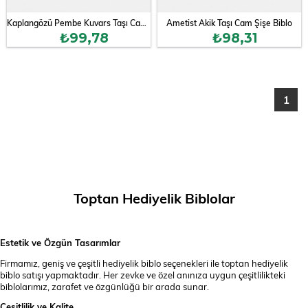
Kaplangözü Pembe Kuvars Taşı Cam Şişe Biblo
Ametist Akik Taşı Cam Şişe Biblo
₺99,78
₺98,31
1
Toptan Hediyelik Biblolar
Estetik ve Özgün Tasarımlar
Firmamız, geniş ve çeşitli hediyelik biblo seçenekleri ile toptan hediyelik
biblo satışı yapmaktadır. Her zevke ve özel anınıza uygun çeşitlilikteki
biblolarımız, zarafet ve özgünlüğü bir arada sunar.
Çeşitlilik ve Kalite