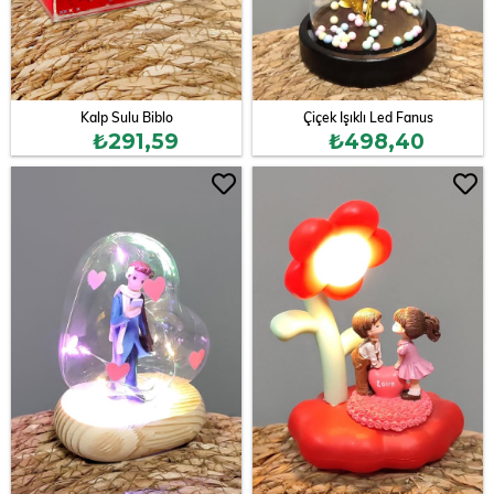
Kalp Sulu Biblo
Çiçek Işıklı Led Fanus
₺291,59
₺498,40