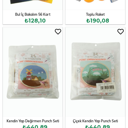
Bul İç Bakalım 56 Kart
Toplu Raket
₺128,10
₺190,08
Kendin Yap Değirmen Punch Seti
Çiçek Kendin Yap Punch Seti
₺440,89
₺440,89