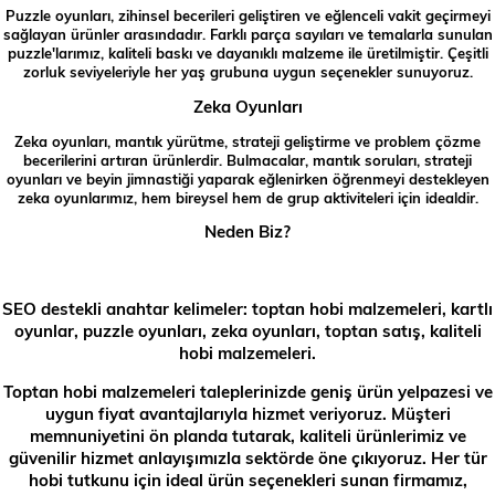
Puzzle oyunları, zihinsel becerileri geliştiren ve eğlenceli vakit geçirmeyi
sağlayan ürünler arasındadır. Farklı parça sayıları ve temalarla sunulan
puzzle'larımız, kaliteli baskı ve dayanıklı malzeme ile üretilmiştir. Çeşitli
zorluk seviyeleriyle her yaş grubuna uygun seçenekler sunuyoruz.
Zeka Oyunları
Zeka oyunları, mantık yürütme, strateji geliştirme ve problem çözme
becerilerini artıran ürünlerdir. Bulmacalar, mantık soruları, strateji
oyunları ve beyin jimnastiği yaparak eğlenirken öğrenmeyi destekleyen
zeka oyunlarımız, hem bireysel hem de grup aktiviteleri için idealdir.
Neden Biz?
SEO destekli anahtar kelimeler: toptan hobi malzemeleri, kartlı
oyunlar, puzzle oyunları, zeka oyunları, toptan satış, kaliteli
hobi malzemeleri.
Toptan hobi malzemeleri taleplerinizde geniş ürün yelpazesi ve
uygun fiyat avantajlarıyla hizmet veriyoruz. Müşteri
memnuniyetini ön planda tutarak, kaliteli ürünlerimiz ve
güvenilir hizmet anlayışımızla sektörde öne çıkıyoruz. Her tür
hobi tutkunu için ideal ürün seçenekleri sunan firmamız,