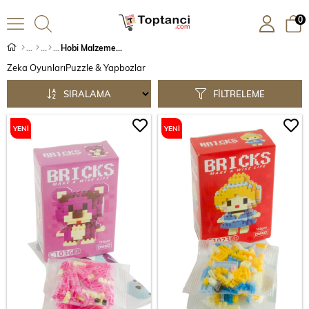
0
Hobi Malzemeleri
Zeka Oyunları
Puzzle & Yapbozlar
SIRALAMA
FILTRELEME
YENI
YENI
ÜRÜN
ÜRÜN