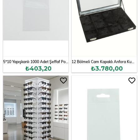
5*10 Yapışkanlı 1000 Adet Şeffaf Poşet
12 Bölmeli Cam Kapaklı Anfora Kumaş Set Kolye Standı 24*34 cm
₺403,20
₺3.780,00