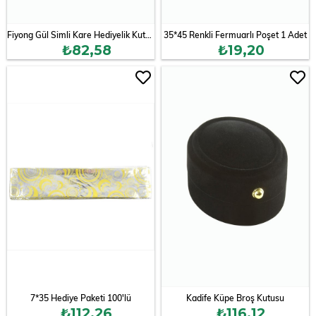
Fiyong Gül Simli Kare Hediyelik Kutu 15 cm
35*45 Renkli Fermuarlı Poşet 1 Adet
₺82,58
₺19,20
7*35 Hediye Paketi 100'lü
Kadife Küpe Broş Kutusu
₺112,26
₺116,12