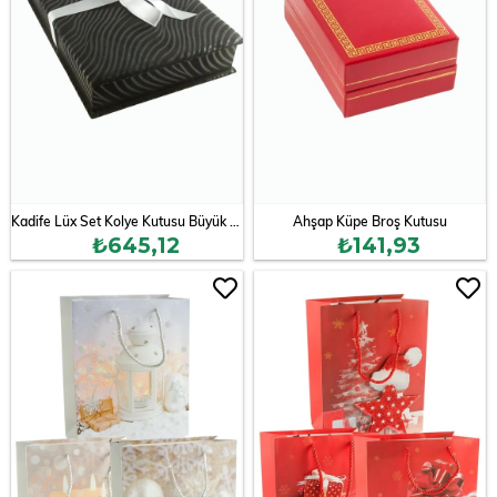
Kadife Lüx Set Kolye Kutusu Büyük Boy
Ahşap Küpe Broş Kutusu
₺645,12
₺141,93