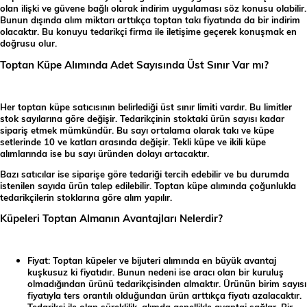
olan ilişki ve güvene bağlı olarak indirim uygulaması söz konusu olabilir.
Bunun dışında alım miktarı arttıkça toptan takı fiyatında da bir indirim
olacaktır. Bu konuyu tedarikçi firma ile iletişime geçerek konuşmak en
doğrusu olur.
Toptan Küpe Alımında Adet Sayısında Üst Sınır Var mı?
Her toptan küpe satıcısının belirlediği üst sınır limiti vardır. Bu limitler
stok sayılarına göre değişir. Tedarikçinin stoktaki ürün sayısı kadar
sipariş etmek mümkündür. Bu sayı ortalama olarak takı ve küpe
setlerinde 10 ve katları arasında değişir. Tekli küpe ve ikili küpe
alımlarında ise bu sayı üründen dolayı artacaktır.
Bazı satıcılar ise siparişe göre tedariği tercih edebilir ve bu durumda
istenilen sayıda ürün talep edilebilir. Toptan küpe alımında çoğunlukla
tedarikçilerin stoklarına göre alım yapılır.
Küpeleri Toptan Almanın Avantajları Nelerdir?
Fiyat: Toptan küpeler ve bijuteri alımında en büyük avantaj
kuşkusuz ki fiyatıdır. Bunun nedeni ise aracı olan bir kuruluş
olmadığından ürünü tedarikçisinden almaktır. Ürünün birim sayısı
fiyatıyla ters orantılı olduğundan ürün arttıkça fiyatı azalacaktır.
Tedarikçi ile olan süreklilik, alımda genellikle avantaj sağlar. Bir