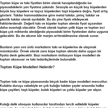
Toptan küpe ve takı fiyatları birim olarak hesaplandığında ise
piyasadakilerin yarı fiyatına yakındır. Sırasıyla en küçük boy küpelerden
büyük boy küpelere ve taşsız küpelerden taşlı küpelere doğru, fiyat artış
gösterir. Takılar hammaddesine göre metal takılar, pirinç takılar ve
plastik takılar olarak ayrılabilir. Bu da yine fiyatı etkileyecek
faktörlerdendir. Değerli takı ve küpeler toptan alımda fiyat açısından
daha avantajlı olacaktır. Örnek olarak toptan çelik küpe ve toptan inci
küpe çok miktarda alındığında piyasadaki birim fiyatından daha uyguna
gelecektir. Bu da alıcının kâr marjını arttırabilmesine olanak sunar.
Bunların yanı sıra ünlü markaların takı ve küpelerine de ulaşmak
mümkündür. Örnek olarak zara küpe toptan alımda daha uygun bir
fiyata denk gelecektir. Bazı markaların imitasyon küpe modelleri de
toptan aksesuar ve takı tedarikçilerinde bulunabilir.
Toptan Küpe Modelleri Nelerdir?
Toptan takı ve küpe piyasasında birçok kadın küpe modelleri mevcuttur.
Kulakta duruşu sebebiyle en çok kulağa takılan şeyler arasında halka
küpe çeşitleri, taşlı küpeler, kulak küpeleri ve çoklu küpeler yer alıyor.
Kulağı delik olmayan kullanıcılar tarafından tercih edilebilir küpeler