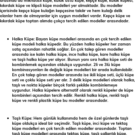
arasında da mıknatıslı küpe, kulak üstü küpe, kepçe küpe, kulak küpesi,
kıkırdak küpe ve klipsli küpe modelleri yer almaktadır. Bu modeller
içerisinde kepçe küpe kulağın kepçesine takılır ve hem kulağı delik
olanlar hem de olmayanlar için uygun modelleri vardır. Kepçe küpe ve
kıkırdak küpe toptan alımda çokça tercih edilen modeller arasındadır.
Halka Küpe: Bayan küpe modelleri arasında en çok tercih edilen
küpe modeli halka küpedir. Bu yüzden halka küpeler her zaman
satış açısından rahatlık sağlar. En çok talep gören modeller
arasında ise kalın halka küpe, ince halka küpe, kare halka küpe
ve taşlı halka küpe yer alıyor. Bunun yanı sıra halka küpe seti de
kombinlemek açısından oldukça uygundur. 2li ve 3lü küpe
kombinasyonları ile değişik küpe modelleri bir arada kullanılabilir.
En çok talep gören modeller arasında ise ikili küpe seti, üçlü küpe
seti ve çoklu küpe seti yer alır. 3 delik küpe modelleri olarak halka,
taşlı ve nokta küpeler birçok farklı şekilde kombinlemeye
uygundur. Halka küpelere alternatif olarak renkli küpeler de küpe
kombinleri açısından tercih edilir. Renkli halka küpe, renkli taşlı
küpe ve renkli plastik küpe bu modeller arasındadır.
Taşlı Küpe: Hem günlük kullanımda hem de özel günlerde taşlı
küpe oldukça ideal bir seçimdir. Taşlı küpe, inci küpe ve tektaş
küpe modelleri en çok tercih edilen modeller arasındadır. Toptan
taşlı küpe modelleri arasında tektaş küpe, taşlı sallantılı küpe,