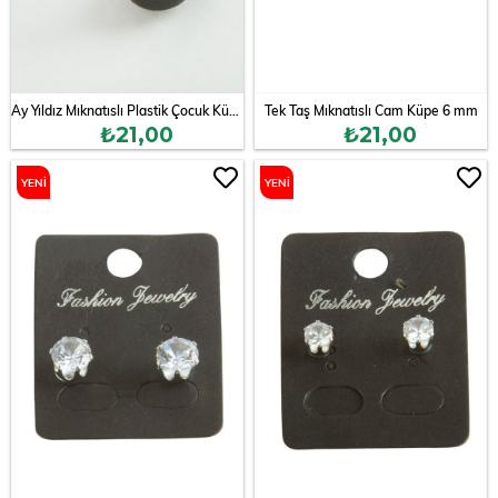
Ay Yıldız Mıknatıslı Plastik Çocuk Küpesi
Tek Taş Mıknatıslı Cam Küpe 6 mm
₺21,00
₺21,00
YENI
YENI
ÜRÜN
ÜRÜN