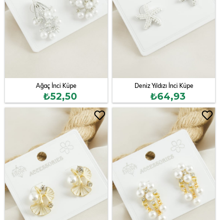
Ağaç İnci Küpe
Deniz Yıldızı İnci Küpe
₺52,50
₺64,93