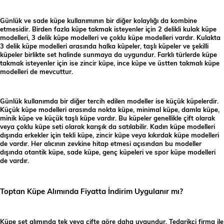
Günlük ve sade küpe kullanımının bir diğer kolaylığı da kombine
etmesidir. Birden fazla küpe takmak isteyenler için 2 delikli kulak küpe
modelleri, 3 delik küpe modelleri ve çoklu küpe modelleri vardır. Kulakta
3 delik küpe modelleri arasında halka küpeler, taşlı küpeler ve şekilli
küpeler birlikte set halinde sunmaya da uygundur. Farklı türlerde küpe
takmak isteyenler için ise zincir küpe, ince küpe ve üstten takmalı küpe
modelleri de mevcuttur.
Günlük kullanımda bir diğer tercih edilen modeller ise küçük küpelerdir.
Küçük küpe modelleri arasında nokta küpe, minimal küpe, damla küpe,
minik küpe ve küçük taşlı küpe vardır. Bu küpeler genellikle çift olarak
veya çoklu küpe seti olarak karışık da satılabilir. Kadın küpe modelleri
dışında erkekler için tekli küpe, zincir küpe veya kıkırdak küpe modelleri
de vardır. Her alıcının zevkine hitap etmesi açısından bu modeller
dışında otantik küpe, sade küpe, genç küpeleri ve spor küpe modelleri
de vardır.
Toptan Küpe Alımında Fiyatta İndirim Uygulanır mı?
Küpe set alımında tek veya çifte göre daha uygundur. Tedarikçi firma ile