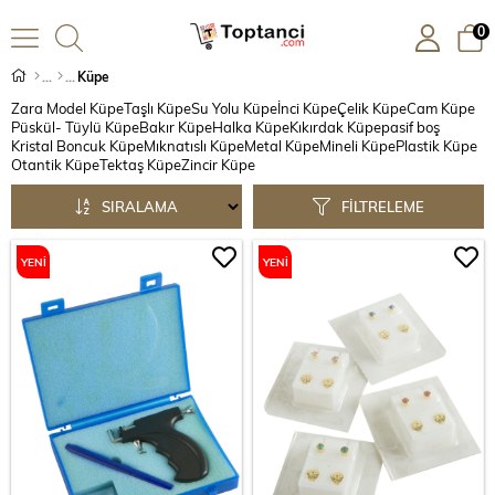
0
Küpe
Zara Model Küpe
Taşlı Küpe
Su Yolu Küpe
İnci Küpe
Çelik Küpe
Cam Küpe
Püskül- Tüylü Küpe
Bakır Küpe
Halka Küpe
Kıkırdak Küpe
pasif boş
Kristal Boncuk Küpe
Mıknatıslı Küpe
Metal Küpe
Mineli Küpe
Plastik Küpe
Otantik Küpe
Tektaş Küpe
Zincir Küpe
SIRALAMA
FILTRELEME
YENI
YENI
ÜRÜN
ÜRÜN