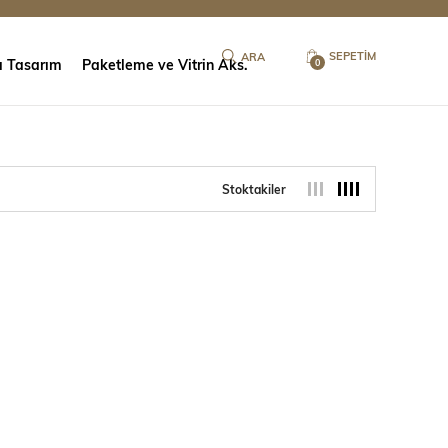
SEPETIM
ı Tasarım
Paketleme ve Vitrin Aks.
0
Stoktakiler