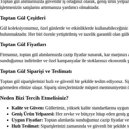
Toptan gül alımlarınızda güvenilir iş ortağınız olarak, geniş ürün yelpa
işletmenizin satışlarını artırmanıza yardımcı olmaktadır.
Toptan Gül Çeşitleri
Gül koleksiyonumuz, özel günlerde ve etkinliklerde kullanabileceğiniz pe
bulunmaktadır. Her biri özenle yetiştirilmiş ve tazelik garantili olan gü
Toptan Gül Fiyatları
Firmamız, toptan gül alımlarınızda cazip fiyatlar sunarak, kar marjınızı 
sunduğumuz indirimler ve özel kampanyalar ile stoklarınızı ekonomik şe
Toptan Gül Siparişi ve Teslimatı
Toptan gül siparişlerinizi hızlı ve güvenli bir şekilde teslim ediyoruz. S
görmeden elinize ulaşır. Sipariş süreçlerimizde müşteri memnuniyetini 
Neden Bizi Tercih Etmelisiniz?
Kalite ve Güven:
Güllerimiz, yüksek kalite standartlarına uygun ol
Geniş Ürün Yelpazesi:
Her zevke ve bütçeye hitap eden geniş gül
Uygun Fiyatlar:
Toptan alımlarda sunduğumuz cazip fiyatlar ve in
Hızlı Teslimat:
Siparişlerinizi zamanında ve güvenli bir şekilde t