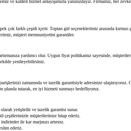
zemiz ve kaliteli hizmet anlayışımızla yanınızdayız. Firmamız, her zevke 
k çok farklı çeşidi içerir. Toptan gül seçeneklerimiz arasında kırmızı g
llerimiz, müşteri memnuniyetini garantiler.
artırmanıza yardımcı olur. Uygun fiyat politikamız sayesinde, müşterilerin
kilde yenileyebilirsiniz.
iparişlerinizi zamanında ve tazelik garantisiyle adresinize ulaştırıyoruz.
ön planda tutarak, en iyi hizmeti sunmayı hedefliyoruz.
arak yetiştirilir ve tazelik garantisi sunar.
 çeşitlerimizle müşterilerinize hitap ederiz.
dirimler ile kar marjınızı artırırız.
eslim ederiz.