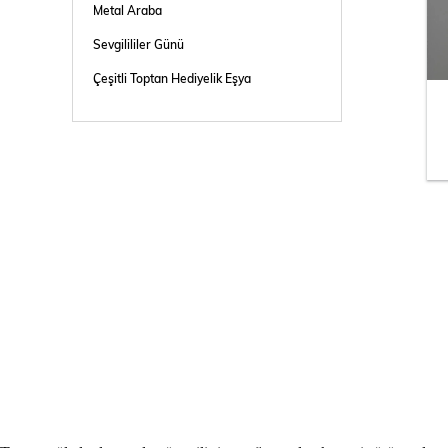
Metal Araba
Sevgilililer Günü
Çeşitli Toptan Hediyelik Eşya
Kupa Bardak
Çakmak
Kişiye Özel Hediye
Biblo
Çeşitli Ürünler