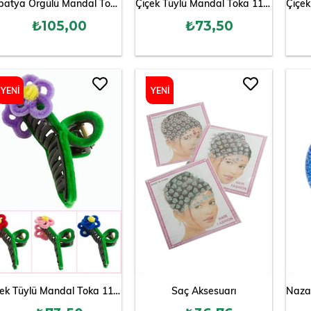
Papatya Örgülü Mandal Toka 13 cm
Çiçek Tüylü Mandal Toka 11 cm
₺105,00
₺73,50
YENI
YENI
ÜRÜN
ÜRÜN
Çiçek Tüylü Mandal Toka 11 cm
Saç Aksesuarı