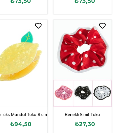
₺73,50
₺73,50
n lüks Mandal Toka 8 cm
Benekli Simit Toka
₺94,50
₺27,30