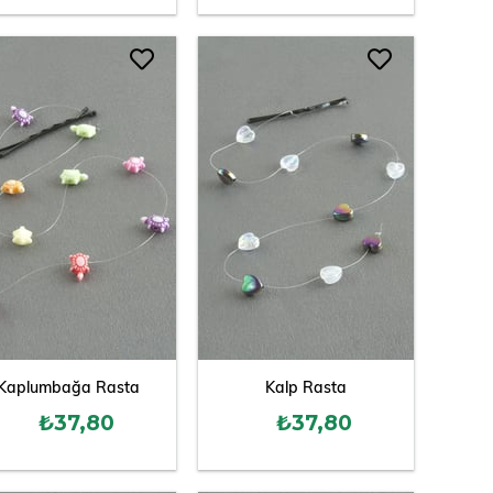
Kaplumbağa Rasta
Kalp Rasta
₺37,80
₺37,80