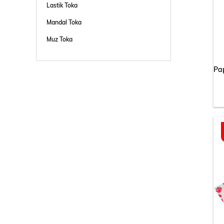
Lastik Toka
Mandal Toka
Muz Toka
Otomatik Toka
Pens Toka
Saç Aksesuarı
Saç Bandı
Şapka Toka
pasif boş
Tel Toka
Topuz Tokası
Yan Toka
Lastikli Saç