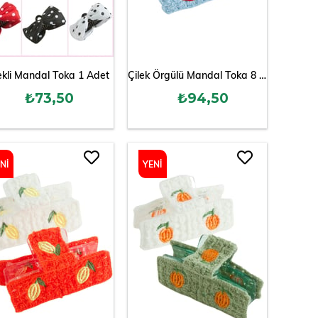
kli Mandal Toka 1 Adet
Çilek Örgülü Mandal Toka 8 cm
₺73,50
₺94,50
NI
YENI
ÜN
ÜRÜN