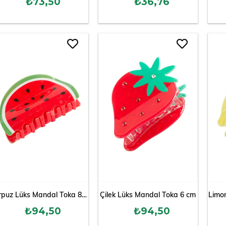
₺73,50
₺36,76
Karpuz Lüks Mandal Toka 8 cm
Çilek Lüks Mandal Toka 6 cm
Limo
₺94,50
₺94,50