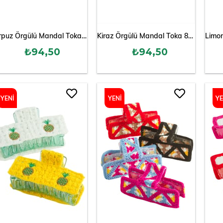
Karpuz Örgülü Mandal Toka 8 cm
Kiraz Örgülü Mandal Toka 8 cm
₺94,50
₺94,50
YENI
YENI
YE
ÜRÜN
ÜRÜN
ÜR