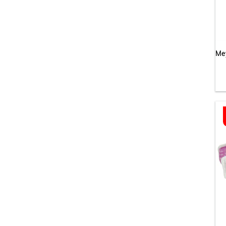
Küpe
Kolye
Kolye Seti
Yüzük
Bileklik
Şahmeran
İsimli Kolye
Piercing - Tattoo - Kına
Taç
Halhal