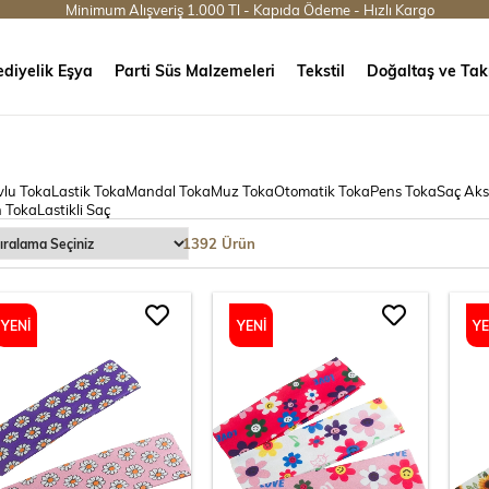
Minimum Alışveriş 1.000 Tl - Kapıda Ödeme - Hızlı Kargo
diyelik Eşya
Parti Süs Malzemeleri
Tekstil
Doğaltaş ve Tak
lu Toka
Lastik Toka
Mandal Toka
Muz Toka
Otomatik Toka
Pens Toka
Saç Aks
 Toka
Lastikli Saç
1392 Ürün
YENI
YENI
YE
ÜRÜN
ÜRÜN
ÜR