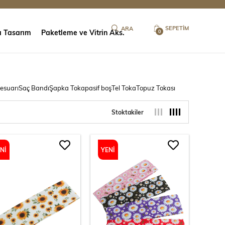
SEPETIM
ı Tasarım
Paketleme ve Vitrin Aks.
0
esuarı
Saç Bandı
Şapka Toka
pasif boş
Tel Toka
Topuz Tokası
Stoktakiler
NI
YENI
ÜN
ÜRÜN