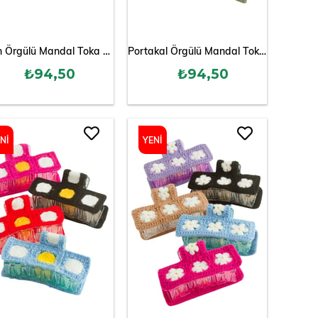
Limon Örgülü Mandal Toka 8 cm
Portakal Örgülü Mandal Toka 8 cm
₺94,50
₺94,50
NI
YENI
ÜN
ÜRÜN