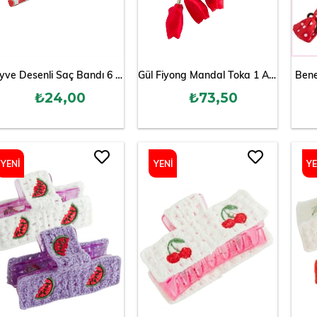
Meyve Desenli Saç Bandı 6 cm
Gül Fiyong Mandal Toka 1 Adet
Bene
₺24,00
₺73,50
YENI
YENI
YE
ÜRÜN
ÜRÜN
ÜR