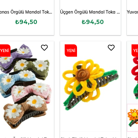
Ananas Örgülü Mandal Toka 8 cm
Üçgen Örgülü Mandal Toka 8 cm
₺94,50
₺94,50
YENI
YENI
YE
ÜRÜN
ÜRÜN
ÜR