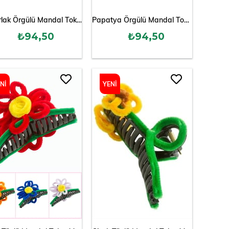
Yuvarlak Örgülü Mandal Toka 8 cm
Papatya Örgülü Mandal Toka 8 cm
₺94,50
₺94,50
NI
YENI
ÜN
ÜRÜN