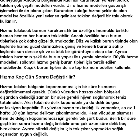
takılan çok çeşitli modelleri vardır. Urfa hızma modelleri gösterişli
işlemeleri ile ön plana çıkar. Burundan kulağa hızma şeklinde olan
model ise özellikle yeni evlenen gelinlere takılan değerli bir takı olarak
kullanılır.
Hızma takılacak burnun karakteristik bir özelliği olmamakla birlikte
hemen hemen her buruna takılabilir. Ancak özellikle bazı burun
tiplerinde çok daha güzel durmaktadır. Düz ve kalkık burun tipinde olan
kişilerde hızma güzel durmazken, geniş ve kemerli buruna sahip
kişilerde son derece şık ve estetik bir görüntüye sebep olur. Ayrıca
takılan hızmanın şekli de burun yapısı ile uyumlu olmalıdır. Büyük hızma
modelleri, sallantılı hızma geniş burun tipleri için tercih edilen
modellerdir. Küçük burun tiplerinde ise top hızma modelleri kullanılır.
Hızma Kaç Gün Sonra Değiştirilir?
Hızma takılan bölgenin kapanmaması için bir süre hızmanın
değiştirilmemesi gerekir. Çünkü vücudun hassas olan bölgeleri
dışarıdan delindiği zaman bir süre gerekli hijyen sağlanarak temiz
tutulmalıdır. Aksi takdirde delik kapanabilir ya da delik bölgesi
enfeksiyon kapabilir. Bu yüzden hızma taktırıldığı ilk zamanlar, en az 1
hafta 10 gün hızma delikten çıkarılmamalıdır. Hem vücudun alışması
hem de deliğin kapanmaması için gerekli tek şart budur. Belirli bir süre
geçtikten sonra hızma değiştirilebilir ama çok uzun süre delik boş
bırakılmaz. Ayrıca sürekli değişim için tak çıkar yapmakta sağlık
açısından uygun değildir.