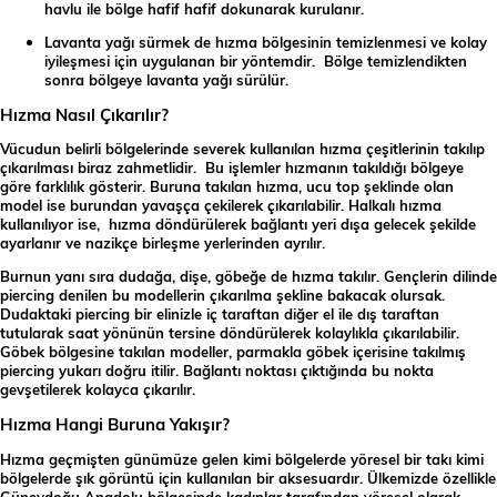
havlu ile bölge hafif hafif dokunarak kurulanır.
Lavanta yağı sürmek de hızma bölgesinin temizlenmesi ve kolay
iyileşmesi için uygulanan bir yöntemdir. Bölge temizlendikten
sonra bölgeye lavanta yağı sürülür.
Hızma Nasıl Çıkarılır?
Vücudun belirli bölgelerinde severek kullanılan hızma çeşitlerinin takılıp
çıkarılması biraz zahmetlidir. Bu işlemler hızmanın takıldığı bölgeye
göre farklılık gösterir. Buruna takılan hızma, ucu top şeklinde olan
model ise burundan yavaşça çekilerek çıkarılabilir. Halkalı hızma
kullanılıyor ise, hızma döndürülerek bağlantı yeri dışa gelecek şekilde
ayarlanır ve nazikçe birleşme yerlerinden ayrılır.
Burnun yanı sıra dudağa, dişe, göbeğe de hızma takılır. Gençlerin dilinde
piercing denilen bu modellerin çıkarılma şekline bakacak olursak.
Dudaktaki piercing bir elinizle iç taraftan diğer el ile dış taraftan
tutularak saat yönünün tersine döndürülerek kolaylıkla çıkarılabilir.
Göbek bölgesine takılan modeller, parmakla göbek içerisine takılmış
piercing yukarı doğru itilir. Bağlantı noktası çıktığında bu nokta
gevşetilerek kolayca çıkarılır.
Hızma Hangi Buruna Yakışır?
Hızma geçmişten günümüze gelen kimi bölgelerde yöresel bir takı kimi
bölgelerde şık görüntü için kullanılan bir aksesuardır. Ülkemizde özellikle
Güneydoğu Anadolu bölgesinde kadınlar tarafından yöresel olarak