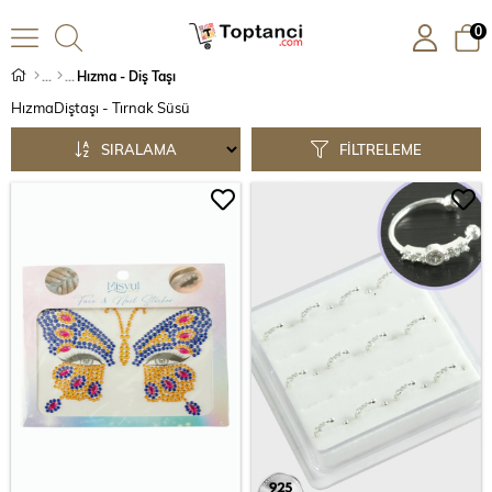
0
Hızma - Diş Taşı
Hızma
Diştaşı - Tırnak Süsü
SIRALAMA
FILTRELEME