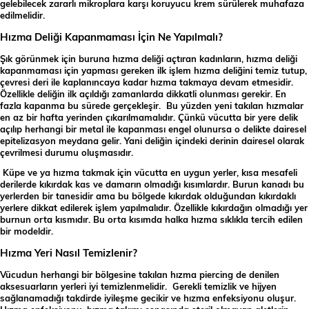
gelebilecek zararlı mikroplara karşı koruyucu krem sürülerek muhafaza
edilmelidir.
Hızma Deliği Kapanmaması İçin Ne Yapılmalı?
Şık görünmek için buruna hızma deliği açtıran kadınların, hızma deliği
kapanmaması için yapması gereken ilk işlem hızma deliğini temiz tutup,
çevresi deri ile kaplanıncaya kadar hızma takmaya devam etmesidir.
Özellikle deliğin ilk açıldığı zamanlarda dikkatli olunması gerekir. En
fazla kapanma bu sürede gerçekleşir. Bu yüzden yeni takılan hızmalar
en az bir hafta yerinden çıkarılmamalıdır. Çünkü vücutta bir yere delik
açılıp herhangi bir metal ile kapanması engel olunursa o delikte dairesel
epitelizasyon meydana gelir. Yani deliğin içindeki derinin dairesel olarak
çevrilmesi durumu oluşmasıdır.
Küpe ve ya hızma takmak için vücutta en uygun yerler, kısa mesafeli
derilerde kıkırdak kas ve damarın olmadığı kısımlardır. Burun kanadı bu
yerlerden bir tanesidir ama bu bölgede kıkırdak olduğundan kıkırdaklı
yerlere dikkat edilerek işlem yapılmalıdır. Özellikle kıkırdağın olmadığı yer
burnun orta kısmıdır. Bu orta kısımda halka hızma sıklıkla tercih edilen
bir modeldir.
Hızma Yeri Nasıl Temizlenir?
Vücudun herhangi bir bölgesine takılan hızma piercing de denilen
aksesuarların yerleri iyi temizlenmelidir. Gerekli temizlik ve hijyen
sağlanamadığı takdirde iyileşme gecikir ve hızma enfeksiyonu oluşur.