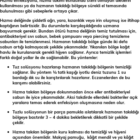
Hızma enfeksiyonu, hızma takımı esnasında steril olmayan aletlerin
kullanılması ya da hızmanın takıldığı bölgeye sürekli el temasında
bulunulması gibi sebeplerle ortaya çıkar.
Hızma deliğinde şiddetli ağrı, yara, kızarıklık veya irin oluşmuş ise iltihap
kaptığının belirtisidir. Bu durumlarla karşılaşıldığında uzmana
başvurmak gerekir. Bundan ötürü hızma deliğinin temiz tutulması için,
antibakteriyel sıvı sabun, bebek şampuanı veya piercing temizleme
sabunları ile temizlenmesi. Hızmanın takıldığı bölge günde iki defa
sabun artığı kalmayacak şekilde yıkanmalıdır. Yıkanılan bölge kağıt
havlu ile kurulanarak gerekli hijyen sağlanır. Ayrıca temizlik işlemleri
farklı doğal yollar ile de sağlanabilir. Bu yöntemler:
Tuz solüsyonu hazırlanıp hızmanın takıldığı bölgenin temizliği
sağlanır. Bu yöntem ¼ tatlı kaşığı iyotlu deniz tuzunu 1 su
bardağı ılık su ile karıştırılarak hazırlanır. Eczanelerden de bu
karışımı alabilirsiniz.
Hızma takılan bölgeye dokunmadan önce eller antibakteriyel
sabun ile iyice yıkanmalıdır. Aksi takdirde ellerdeki bakteriler açık
yaralara temas ederek enfeksiyon oluşmasına neden olur.
Tuzlu solüsyonun bir parça pamukla ıslatılarak hızmanın takıldığı
bölgeye bastırılır 3 – 4 dakika bekletilerek dikkatli bir şekilde
çekilir.
Hızma takılan bölgenin kuru kalması da temizliği ve hijyeni
açısından önemlidir. Makyaj pamuğu, kâğıt mendil ve ya kâğıt