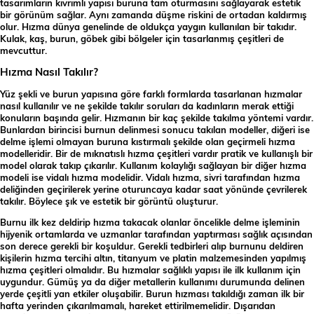
tasarımların kıvrımlı yapısı buruna tam oturmasını sağlayarak estetik
bir görünüm sağlar. Aynı zamanda düşme riskini de ortadan kaldırmış
olur. Hızma dünya genelinde de oldukça yaygın kullanılan bir takıdır.
Kulak, kaş, burun, göbek gibi bölgeler için tasarlanmış çeşitleri de
mevcuttur.
Hızma Nasıl Takılır?
Yüz şekli ve burun yapısına göre farklı formlarda tasarlanan hızmalar
nasıl kullanılır ve ne şekilde takılır soruları da kadınların merak ettiği
konuların başında gelir. Hızmanın bir kaç şekilde takılma yöntemi vardır.
Bunlardan birincisi burnun delinmesi sonucu takılan modeller, diğeri ise
delme işlemi olmayan buruna kıstırmalı şekilde olan geçirmeli hızma
modelleridir. Bir de mıknatıslı hızma çeşitleri vardır pratik ve kullanışlı bir
model olarak takıp çıkarılır. Kullanım kolaylığı sağlayan bir diğer hızma
modeli ise vidalı hızma modelidir. Vidalı hızma, sivri tarafından hızma
deliğinden geçirilerek yerine oturuncaya kadar saat yönünde çevrilerek
takılır. Böylece şık ve estetik bir görüntü oluşturur.
Burnu ilk kez deldirip hızma takacak olanlar öncelikle delme işleminin
hijyenik ortamlarda ve uzmanlar tarafından yaptırması sağlık açısından
son derece gerekli bir koşuldur. Gerekli tedbirleri alıp burnunu deldiren
kişilerin hızma tercihi altın, titanyum ve platin malzemesinden yapılmış
hızma çeşitleri olmalıdır. Bu hızmalar sağlıklı yapısı ile ilk kullanım için
uygundur. Gümüş ya da diğer metallerin kullanımı durumunda delinen
yerde çeşitli yan etkiler oluşabilir. Burun hızması takıldığı zaman ilk bir
hafta yerinden çıkarılmamalı, hareket ettirilmemelidir. Dışarıdan