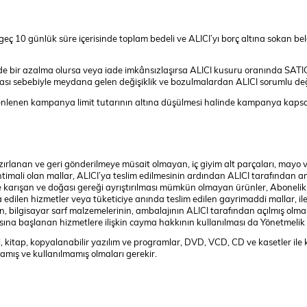
eç 10 günlük süre içerisinde toplam bedeli ve ALICI’yı borç altına sokan bel
e bir azalma olursa veya iade imkânsızlaşırsa ALICI kusuru oranında SATI
ası sebebiyle meydana gelen değişiklik ve bozulmalardan ALICI sorumlu değ
lenen kampanya limit tutarının altına düşülmesi halinde kampanya kapsamın
zırlanan ve geri gönderilmeye müsait olmayan, iç giyim alt parçaları, mayo ve
imali olan mallar, ALICI’ya teslim edilmesinin ardından ALICI tarafından amb
e karışan ve doğası gereği ayrıştırılması mümkün olmayan ürünler, Aboneli
a edilen hizmetler veya tüketiciye anında teslim edilen gayrimaddi mallar, ile s
n, bilgisayar sarf malzemelerinin, ambalajının ALICI tarafından açılmış olma
asına başlanan hizmetlere ilişkin cayma hakkının kullanılması da Yönetmeli
i, kitap, kopyalanabilir yazılım ve programlar, DVD, VCD, CD ve kasetler ile kı
amış ve kullanılmamış olmaları gerekir.