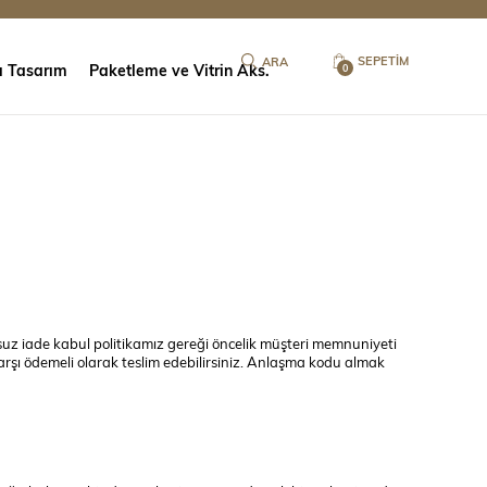
SEPETIM
ı Tasarım
Paketleme ve Vitrin Aks.
0
uz iade kabul politikamız gereği öncelik müşteri memnuniyeti
arşı ödemeli olarak teslim edebilirsiniz. Anlaşma kodu almak