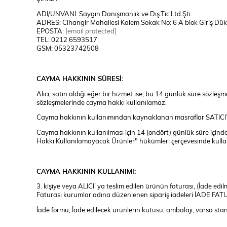
ADI/UNVANI: Saygın Danışmanlık ve Dış.Tic.Ltd.Şti.
ADRES: Cihangir Mahallesi Kalem Sokak No: 6 A blok Giriş D
EPOSTA:
[email protected]
TEL: 0212 6593517
GSM: 05323742508
CAYMA HAKKININ SÜRESİ:
Alıcı, satın aldığı eğer bir hizmet ise, bu 14 günlük süre sözl
sözleşmelerinde cayma hakkı kullanılamaz.
Cayma hakkının kullanımından kaynaklanan masraflar SATICI’ y
Cayma hakkının kullanılması için 14 (ondört) günlük süre içind
Hakkı Kullanılamayacak Ürünler" hükümleri çerçevesinde kullan
CAYMA HAKKININ KULLANIMI:
3. kişiye veya ALICI’ ya teslim edilen ürünün faturası, (İade e
Faturası kurumlar adına düzenlenen sipariş iadeleri İADE FA
İade formu, İade edilecek ürünlerin kutusu, ambalajı, varsa stand