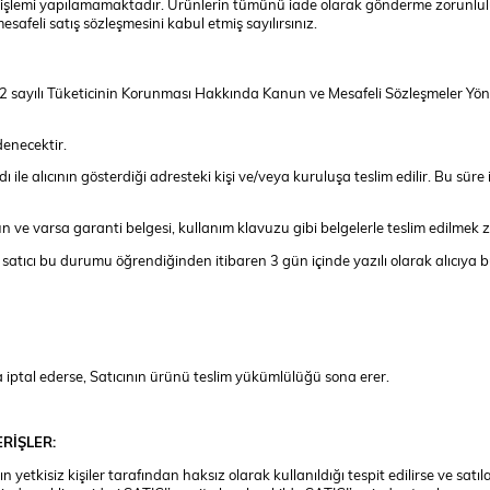
 iade işlemi yapılamamaktadır. Ürünlerin tümünü iade olarak gönderme zorun
safeli satış sözleşmesini kabul etmiş sayılırsınız.
rak 6502 sayılı Tüketicinin Korunması Hakkında Kanun ve Mesafeli Sözleşmeler 
denecektir.
le alıcının gösterdiği adresteki kişi ve/veya kuruluşa teslim edilir. Bu süre 
ygun ve varsa garanti belgesi, kullanım klavuzu gibi belgelerle teslim edilmek
atıcı bu durumu öğrendiğinden itibaren 3 gün içinde yazılı olarak alıcıya 
a iptal ederse, Satıcının ürünü teslim yükümlülüğü sona erer.
ERİŞLER:
n yetkisiz kişiler tarafından haksız olarak kullanıldığı tespit edilirse ve sat