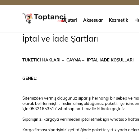
Bijuteri
Aksesuar
Kozmetik
He
İptal ve İade Şartları
TÜKETİCİ HAKLARI – CAYMA – İPTAL İADE KOŞULLARI
GENEL:
Sitemizden vermiş oldugunuz siparişi herhangi bir sebep ve ma
olarak belirlenmiştir. Teslim almış olduğunuz paketi, içerisind
için 05321653517 whatsap hattımız ile irtibata geçiniz.
Siparişinizi kargoya verilmeden iptal etmek için whatsap hattımı
Kargo firması siparişinizi getirdiğinde pakette yırtık yada defo