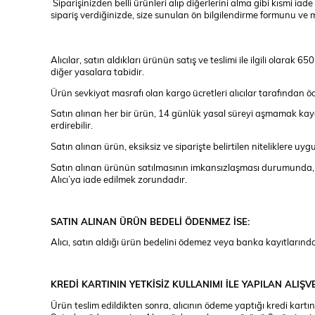
Siparişinizden belli ürünleri alıp diğerlerini alma gibi kısmi
sipariş verdiğinizde, size sunulan ön bilgilendirme formunu ve me
Alıcılar, satın aldıkları ürünün satış ve teslimi ile ilgili ola
diğer yasalara tabidir.
Ürün sevkiyat masrafı olan kargo ücretleri alıcılar tarafından ö
Satın alınan her bir ürün, 14 günlük yasal süreyi aşmamak kaydı i
erdirebilir.
Satın alınan ürün, eksiksiz ve siparişte belirtilen niteliklere u
Satın alınan ürünün satılmasının imkansızlaşması durumunda, s
Alıcı’ya iade edilmek zorundadır.
SATIN ALINAN ÜRÜN BEDELİ ÖDENMEZ İSE:
Alıcı, satın aldığı ürün bedelini ödemez veya banka kayıtlarınd
KREDİ KARTININ YETKİSİZ KULLANIMI İLE YAPILAN ALIŞV
Ürün teslim edildikten sonra, alıcının ödeme yaptığı kredi kartını