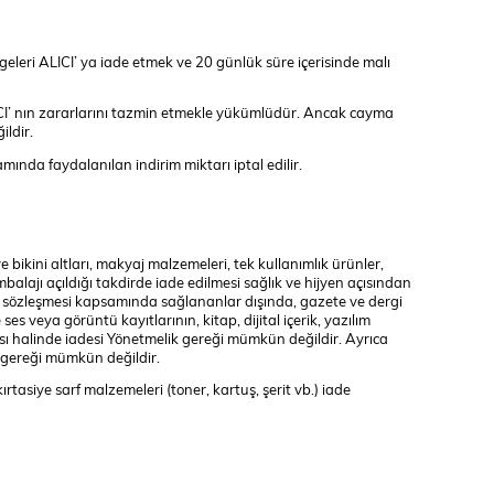
geleri ALICI’ ya iade etmek ve 20 günlük süre içerisinde malı
CI’ nın zararlarını tazmin etmekle yükümlüdür. Ancak cayma
ildir.
da faydalanılan indirim miktarı iptal edilir.
 bikini altları, makyaj malzemeleri, tek kullanımlık ürünler,
alajı açıldığı takdirde iade edilmesi sağlık ve hijyen açısından
k sözleşmesi kapsamında sağlananlar dışında, gazete ve dergi
es veya görüntü kayıtlarının, kitap, dijital içerik, yazılım
sı halinde iadesi Yönetmelik gereği mümkün değildir. Ayrıca
k gereği mümkün değildir.
rtasiye sarf malzemeleri (toner, kartuş, şerit vb.) iade