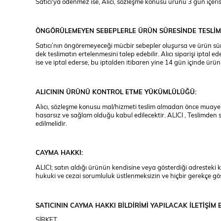
Satıcı'ya ödenmez ise, Alıcı, sözleşme konusu ürünü 3 gün içeri
ÖNGÖRÜLEMEYEN SEBEPLERLE ÜRÜN SÜRESİNDE TESLİM 
Satıcı’nın öngöremeyeceği mücbir sebepler oluşursa ve ürün süresi
dek teslimatın ertelenmesini talep edebilir. Alıcı siparişi iptal 
ise ve iptal ederse, bu iptalden itibaren yine 14 gün içinde ürü
ALICININ ÜRÜNÜ KONTROL ETME YÜKÜMLÜLÜĞÜ:
Alıcı, sözleşme konusu mal/hizmeti teslim almadan önce muayene e
hasarsız ve sağlam olduğu kabul edilecektir. ALICI , Teslimden
edilmelidir.
CAYMA HAKKI:
ALICI; satın aldığı ürünün kendisine veya gösterdiği adresteki ki
hukuki ve cezai sorumluluk üstlenmeksizin ve hiçbir gerekçe g
SATICININ CAYMA HAKKI BİLDİRİMİ YAPILACAK İLETİŞİM B
ŞİRKET