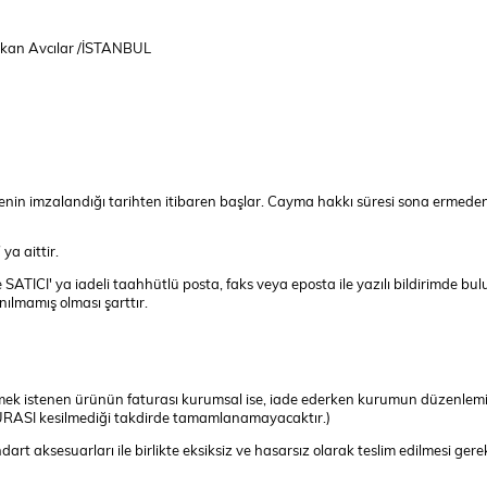
ükkan Avcılar /İSTANBUL
eşmenin imzalandığı tarihten itibaren başlar. Cayma hakkı süresi sona ermeden
a aittir.
e SATICI' ya iadeli taahhütlü posta, faks veya eposta ile yazılı bildirimd
ılmamış olması şarttır.
dilmek istenen ürünün faturası kurumsal ise, iade ederken kurumun düzenlemiş
TURASI kesilmediği takdirde tamamlanamayacaktır.)
art aksesuarları ile birlikte eksiksiz ve hasarsız olarak teslim edilmesi ger