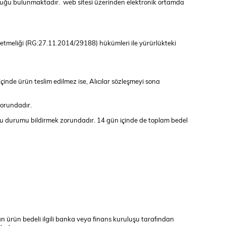
luluğu bulunmaktadır. web sitesi üzerinden elektronik ortamda
Yönetmeliği (RG:27.11.2014/29188) hükümleri ile yürürlükteki
içinde ürün teslim edilmez ise, Alıcılar sözleşmeyi sona
 zorundadır.
bu durumu bildirmek zorundadır. 14 gün içinde de toplam bedel
ılan ürün bedeli ilgili banka veya finans kuruluşu tarafından