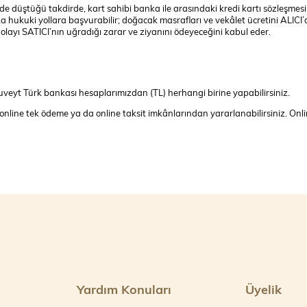
üde düştüğü takdirde, kart sahibi banka ile arasındaki kredi kartı sözleşme
 hukuki yollara başvurabilir; doğacak masrafları ve vekâlet ücretini ALICI’
olayı SATICI’nın uğradığı zarar ve ziyanını ödeyeceğini kabul eder.
veyt Türk bankası hesaplarımızdan (TL) herhangi birine yapabilirsiniz.
za online tek ödeme ya da online taksit imkânlarından yararlanabilirsiniz. On
Yardım Konuları
Üyelik