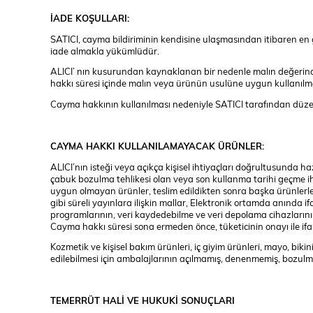
İADE KOŞULLARI:
SATICI, cayma bildiriminin kendisine ulaşmasından itibaren en g
iade almakla yükümlüdür.
ALICI’ nın kusurundan kaynaklanan bir nedenle malın değerind
hakkı süresi içinde malın veya ürünün usulüne uygun kullanılm
Cayma hakkının kullanılması nedeniyle SATICI tarafından düzen
CAYMA HAKKI KULLANILAMAYACAK ÜRÜNLER:
ALICI’nın isteği veya açıkça kişisel ihtiyaçları doğrultusunda ha
çabuk bozulma tehlikesi olan veya son kullanma tarihi geçme iht
uygun olmayan ürünler, teslim edildikten sonra başka ürünlerl
gibi süreli yayınlara ilişkin mallar, Elektronik ortamda anında if
programlarının, veri kaydedebilme ve veri depolama cihazlarını
Cayma hakkı süresi sona ermeden önce, tüketicinin onayı ile if
Kozmetik ve kişisel bakım ürünleri, iç giyim ürünleri, mayo, bikin
edilebilmesi için ambalajlarının açılmamış, denenmemiş, bozulm
TEMERRÜT HALİ VE HUKUKİ SONUÇLARI