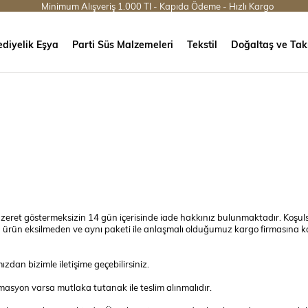
Minimum Alışveriş 1.000 Tl - Kapıda Ödeme - Hızlı Kargo
diyelik Eşya
Parti Süs Malzemeleri
Tekstil
Doğaltaş ve Tak
zeret göstermeksizin 14 gün içerisinde iade hakkınız bulunmaktadır. Koşuls
en ürün eksilmeden ve aynı paketi ile anlaşmalı olduğumuz kargo firmasına k
zdan bizimle iletişime geçebilirsiniz.
rmasyon varsa mutlaka tutanak ile teslim alınmalıdır.