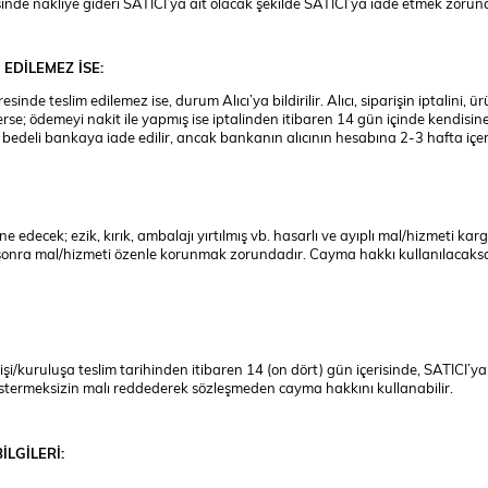
sinde nakliye gideri SATICI’ya ait olacak şekilde SATICI’ya iade etmek zorun
EDİLEMEZ İSE:
nde teslim edilemez ise, durum Alıcı’ya bildirilir. Alıcı, siparişin iptalini,
ederse; ödemeyi nakit ile yapmış ise iptalinden itibaren 14 gün içinde kendisin
n bedeli bankaya iade edilir, ancak bankanın alıcının hesabına 2-3 hafta içer
decek; ezik, kırık, ambalajı yırtılmış vb. hasarlı ve ayıplı mal/hizmeti kar
 sonra mal/hizmeti özenle korunmak zorundadır. Cayma hakkı kullanılacaksa 
şi/kuruluşa teslim tarihinden itibaren 14 (on dört) gün içerisinde, SATICI’ya a
östermeksizin malı reddederek sözleşmeden cayma hakkını kullanabilir.
İLGİLERİ: