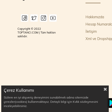
Hakkımızda
Hesap Numarala
Copyright © 2022
İletişim
TOPTANCI.COM | Tüm hakları
saklıdır.
Xml ve Dropship
Çerez Kullanımı
Sizlere en iyi alışveriş deneyimini sunabilmek adına sitemizde
çerezler(cookies) kullanmaktayız. Detaylı bilgi için Kvkk sözleşmesini
inceleyebilirsiniz.