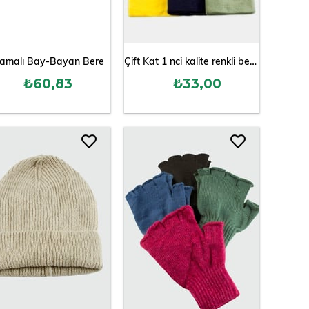
lamalı Bay-Bayan Bere
Çift Kat 1 nci kalite renkli bere ( Toptan Bere Eldiven )
₺60,83
₺33,00