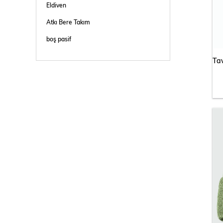
Eldiven
Atkı Bere Takım
boş pasif
Boyunluk
Kışlık Kulaklık
Atkı
Çorap
Yazlık Şapka
Şal- Eşarp