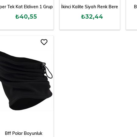
per Tek Kat Eldiven 1 Grup
İkinci Kalite Siyah Renk Bere
B
₺40,55
₺32,44
Bff Polar Boyunluk