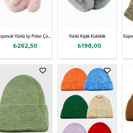
Tavşancık Yünlü İçi Polar Çocuk Eldiven
Yünlü Kışlık Kulaklık
Süper
₺262,50
₺198,00