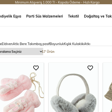
Minimum Alışveriş 1.000 Tl - Kapıda Ödeme - Hızlı Kargo
diyelik Eşya
Parti Süs Malzemeleri
Tekstil
Doğaltaş ve Tak
e
Eldiven
Atkı Bere Takım
boş pasif
Boyunluk
Kışlık Kulaklık
Atkı
17 Ürün