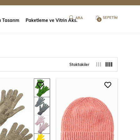
SEPETIM
ı Tasarım
Paketleme ve Vitrin Aks.
0
Stoktakiler