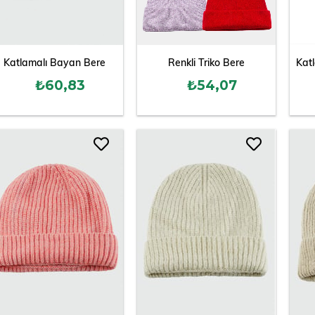
Katlamalı Bayan Bere
Renkli Triko Bere
Kat
₺60,83
₺54,07