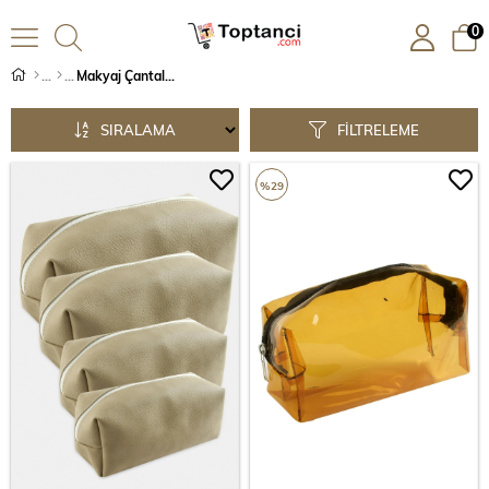
0
Makyaj Çantaları
SIRALAMA
FILTRELEME
%29