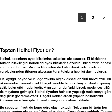
1
2
>
Toptan Halhal Fiyatları?
Halhal, kadınların ayak bileklerine taktıkları aksesuardır. El bileklerine
takılan bileklik gibi halhal da ayak bileklerine özeldir. Halhal tarih öncesi
zamanlardan beri Mısır ve Hindistan da kullanılmaktadır. Kadınlar
varoluşlarından itibaren aksesuar tarzı takılara hep ilgi duymuşlardır.
Ele, ayağa, boyna ve kulağa takılan birçok aksesuar türü mevcuttur. Bu
aksesuarlar zamanla farklı birçok maddeden üretilmiştir. Bunlar gümüş,
çelik, bakır gibi madenlerdir. Aynı zamanda farklı birçok model çeşitliliği
de meydana gelmiştir. Halhal fiyatları halhalın yapıldığı malzemeye göre
değişiklik göstermektedir. Değerli madenlerden yapılan halhallarda
kararma ve solma gibi durumlar meydana gelmemektedir.
Bu sebepten fiyatı da buna göre oluşmaktadır. Tek alının bir ürün her
zaman toptan alınan bir ürüne göre daha yüksek fiyata sahiptir.
Toptan