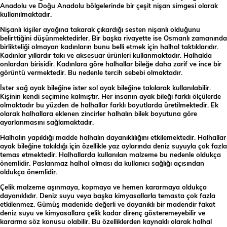
Anadolu ve Doğu Anadolu bölgelerinde bir çeşit nişan simgesi olarak
kullanılmaktadır.
Nişanlı kişiler ayağına takarak çıkardığı sesten nişanlı olduğunu
belirttiğini düşünmektedirler. Bir başka rivayette ise Osmanlı zamanında
birlikteliği olmayan kadınların bunu belli etmek için halhal taktıklarıdır.
Kadınlar yıllardır takı ve aksesuar ürünleri kullanmaktadır. Halhalda
onlardan birisidir. Kadınlara göre halhallar bileğe daha zarif ve ince bir
görüntü vermektedir. Bu nedenle tercih sebebi olmaktadır.
İster sağ ayak bileğine ister sol ayak bileğine takılarak kullanılabilir.
Kişinin kendi seçimine kalmıştır. Her insanın ayak bileği farklı ölçülerde
olmaktadır bu yüzden de halhallar farklı boyutlarda üretilmektedir. Ek
olarak halhallara eklenen zincirler halhalın bilek boyutuna göre
ayarlanmasını sağlamaktadır.
Halhalın yapıldığı madde halhalın dayanıklılığını etkilemektedir. Halhallar
ayak bileğine takıldığı için özellikle yaz aylarında deniz suyuyla çok fazla
temas etmektedir. Halhallarda kullanılan malzeme bu nedenle oldukça
önemlidir. Paslanmaz halhal olması da kullanıcı sağlığı açısından
oldukça önemlidir.
Çelik malzeme aşınmaya, kopmaya ve hemen kararmaya oldukça
dayanıklıdır. Deniz suyu veya başka kimyasallarla temasta çok fazla
etkilenmez. Gümüş madenide değerli ve dayanıklı bir madendir fakat
deniz suyu ve kimyasallara çelik kadar direnç gösteremeyebilir ve
kararma söz konusu olabilir. Bu özelliklerden kaynaklı olarak halhal