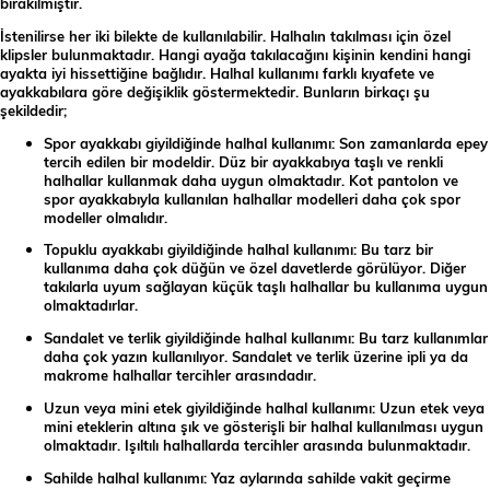
bırakılmıştır.
İstenilirse her iki bilekte de kullanılabilir. Halhalın takılması için özel
klipsler bulunmaktadır. Hangi ayağa takılacağını kişinin kendini hangi
ayakta iyi hissettiğine bağlıdır. Halhal kullanımı farklı kıyafete ve
ayakkabılara göre değişiklik göstermektedir. Bunların birkaçı şu
şekildedir;
Spor ayakkabı giyildiğinde halhal kullanımı: Son zamanlarda epey
tercih edilen bir modeldir. Düz bir ayakkabıya taşlı ve renkli
halhallar kullanmak daha uygun olmaktadır. Kot pantolon ve
spor ayakkabıyla kullanılan halhallar modelleri daha çok spor
modeller olmalıdır.
Topuklu ayakkabı giyildiğinde halhal kullanımı: Bu tarz bir
kullanıma daha çok düğün ve özel davetlerde görülüyor. Diğer
takılarla uyum sağlayan küçük taşlı halhallar bu kullanıma uygun
olmaktadırlar.
Sandalet ve terlik giyildiğinde halhal kullanımı: Bu tarz kullanımlar
daha çok yazın kullanılıyor. Sandalet ve terlik üzerine ipli ya da
makrome halhallar tercihler arasındadır.
Uzun veya mini etek giyildiğinde halhal kullanımı: Uzun etek veya
mini eteklerin altına şık ve gösterişli bir halhal kullanılması uygun
olmaktadır. Işıltılı halhallarda tercihler arasında bulunmaktadır.
Sahilde halhal kullanımı: Yaz aylarında sahilde vakit geçirme