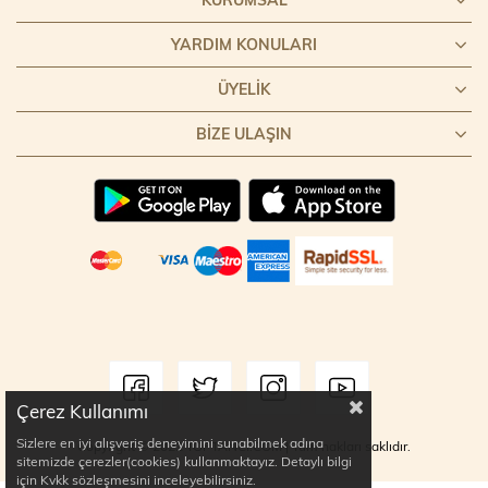
YARDIM KONULARI
ÜYELIK
BIZE ULAŞIN
Çerez Kullanımı
Sizlere en iyi alışveriş deneyimini sunabilmek adına
Copyright © 2022 TOPTANCI.COM | Tüm hakları saklıdır.
sitemizde çerezler(cookies) kullanmaktayız. Detaylı bilgi
için Kvkk sözleşmesini inceleyebilirsiniz.