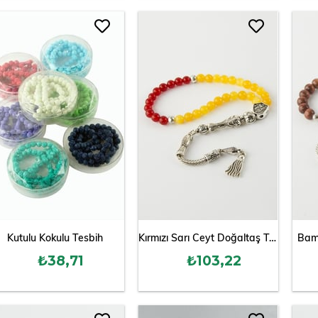
Kutulu Kokulu Tesbih
Kırmızı Sarı Ceyt Doğaltaş Tesbih 6 mm
Bam
₺38,71
₺103,22