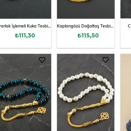
Yuvarlak İşlemeli Kuka Tesbih 7 mm
Kaplangözü Doğaltaş Tesbih 8 mm
C
₺111,30
₺115,50