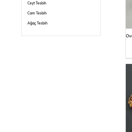
Ceyt Tesbih
Cam Tesbih
Ağaç Tesbih
Plastik Tesbih
Standlı Ürünler
Çanta Cüzdan Kemer
Güneş Gözlüğü
Rozet - Eşarp Malzemeleri
Telefonu Aksesuarları
Saat
Anahtarlık
Hızma - Diş Taşı