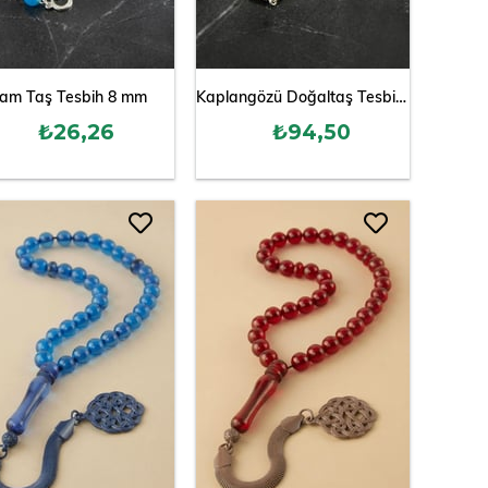
am Taş Tesbih 8 mm
Kaplangözü Doğaltaş Tesbih 8 mm
₺26,26
₺94,50