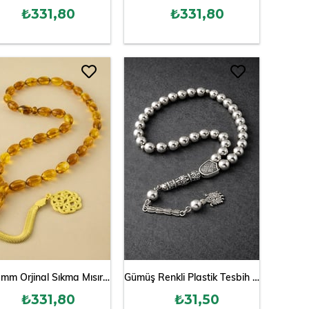
₺331,80
₺331,80
8*1,3 mm Orjinal Sıkma Mısır Kesim Kehribar Tesbih
Gümüş Renkli Plastik Tesbih 8 mm
₺331,80
₺31,50