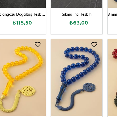
Kaplangözü Doğaltaş Tesbih 8 mm
Sıkma İnci Tesbih
₺115,50
₺63,00