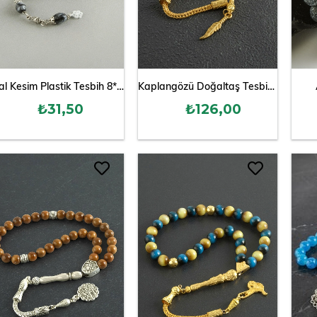
Oval Kesim Plastik Tesbih 8* 11
Kaplangözü Doğaltaş Tesbih 8 mm
₺31,50
₺126,00