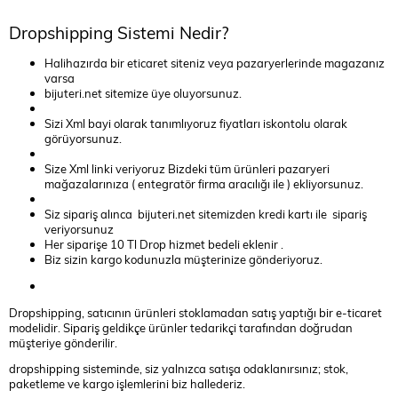
Dropshipping Sistemi Nedir?
Halihazırda bir eticaret siteniz veya pazaryerlerinde magazanız
varsa
bijuteri.net sitemize üye oluyorsunuz.
Sizi Xml bayi olarak tanımlıyoruz fiyatları iskontolu olarak
görüyorsunuz.
Size Xml linki veriyoruz Bizdeki tüm ürünleri pazaryeri
mağazalarınıza ( entegratör firma aracılığı ile ) ekliyorsunuz.
Siz sipariş alınca bijuteri.net sitemizden kredi kartı ile sipariş
veriyorsunuz
Her siparişe 10 Tl Drop hizmet bedeli eklenir .
Biz sizin kargo kodunuzla müşterinize gönderiyoruz.
Dropshipping, satıcının ürünleri stoklamadan satış yaptığı bir e-ticaret
modelidir. Sipariş geldikçe ürünler tedarikçi tarafından doğrudan
müşteriye gönderilir.
dropshipping sisteminde, siz yalnızca satışa odaklanırsınız; stok,
paketleme ve kargo işlemlerini biz hallederiz.