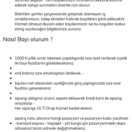
ederek satışa sunmaları önemle rica olunur.
Belirtilen şartlar çerçevesinde çalışmak istemeyen iş
ortaklarımızın, talep etmeleri halinde bayilikleri iptal edilecektir.
Hizmet almaya devam eden bayilerimizin ise bu koşulları kabul
etmiş sayılacağını bilgilerinize sunarız.
Nasıl Bayi olurum ?
1000 tl yıllık ücret ödemesi yapıldıgında size özel verilecek üyelik
ile bayi fiyatlarını görebileceksiniz
xml linkiniz size whatsaptan iletilecek. -
bijuteri.net sitesinden üyeliğinizle giriş yaptıgınızda size özel
fiyatları göreceksiniz
siparişi aldıgınız ürünü sepete ekleyerek kredi kartı ile siparişi
onaylayıp -
Her siparişe 10 Tl Drop hizmet bedeli eklenir .
sipariş notu alanına hangi pazaryeri ve pazaryeri kodu yazılmalı
-trendyol expres - hepsijet - ptt kargo için pazaryerindeki depo
adresinizi bizim adresle değiştirmelisiniz.