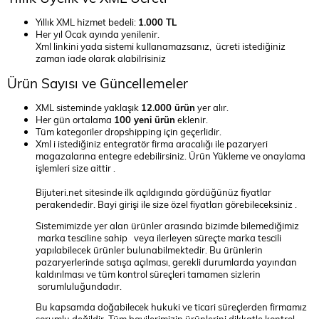
Yıllık XML hizmet bedeli:
1.000 TL
Her yıl Ocak ayında yenilenir.
Xml linkini yada sistemi kullanamazsanız, ücreti istediğiniz
zaman iade olarak alabilrisiniz
Ürün Sayısı ve Güncellemeler
XML sisteminde yaklaşık
12.000 ürün
yer alır.
Her gün ortalama
100 yeni ürün
eklenir.
Tüm kategoriler dropshipping için geçerlidir.
Xml i istediğiniz entegratör firma aracalığı ile pazaryeri
magazalarına entegre edebilirsiniz. Ürün Yükleme ve onaylama
işlemleri size aittir .
Bijuteri.net sitesinde ilk açıldıgında gördüğünüz fiyatlar
perakendedir. Bayi girişi ile size özel fiyatları görebileceksiniz .
Sistemimizde yer alan ürünler arasında bizimde bilemediğimiz
marka tesciline sahip veya ilerleyen süreçte marka tescili
yapılabilecek ürünler bulunabilmektedir. Bu ürünlerin
pazaryerlerinde satışa açılması, gerekli durumlarda yayından
kaldırılması ve tüm kontrol süreçleri tamamen sizlerin
sorumluluğundadır.
Bu kapsamda doğabilecek hukuki ve ticari süreçlerden firmamız
sorumlu değildir. Tüm bayilerimizin ürünlerini dikkatle kontrol