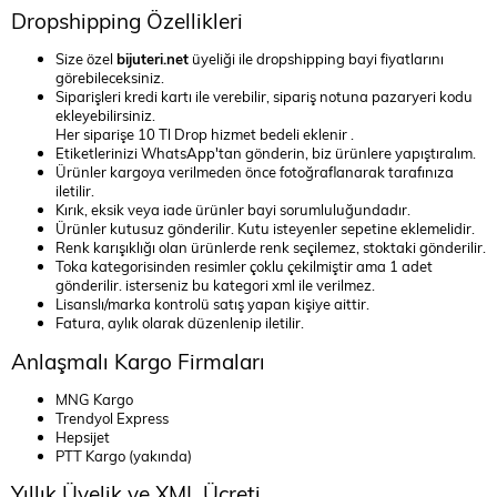
Dropshipping Özellikleri
Size özel
bijuteri.net
üyeliği ile dropshipping bayi fiyatlarını
görebileceksiniz.
Siparişleri kredi kartı ile verebilir, sipariş notuna pazaryeri kodu
ekleyebilirsiniz.
Her siparişe 10 Tl Drop hizmet bedeli eklenir .
Etiketlerinizi WhatsApp'tan gönderin, biz ürünlere yapıştıralım.
Ürünler kargoya verilmeden önce fotoğraflanarak tarafınıza
iletilir.
Kırık, eksik veya iade ürünler bayi sorumluluğundadır.
Ürünler kutusuz gönderilir. Kutu isteyenler sepetine eklemelidir.
Renk karışıklığı olan ürünlerde renk seçilemez, stoktaki gönderilir.
Toka kategorisinden resimler çoklu çekilmiştir ama 1 adet
gönderilir. isterseniz bu kategori xml ile verilmez.
Lisanslı/marka kontrolü satış yapan kişiye aittir.
Fatura, aylık olarak düzenlenip iletilir.
Anlaşmalı Kargo Firmaları
MNG Kargo
Trendyol Express
Hepsijet
PTT Kargo (yakında)
Yıllık Üyelik ve XML Ücreti