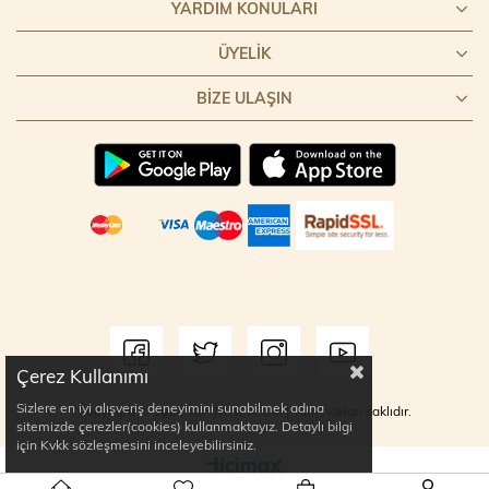
YARDIM KONULARI
ÜYELIK
BIZE ULAŞIN
Çerez Kullanımı
Sizlere en iyi alışveriş deneyimini sunabilmek adına
Copyright © 2022 TOPTANCI.COM | Tüm hakları saklıdır.
sitemizde çerezler(cookies) kullanmaktayız. Detaylı bilgi
için Kvkk sözleşmesini inceleyebilirsiniz.