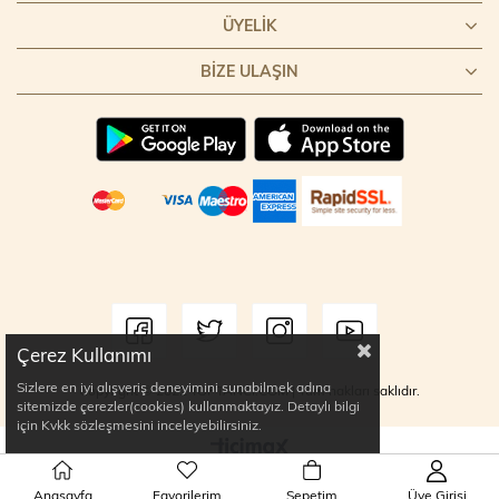
ÜYELIK
BIZE ULAŞIN
Çerez Kullanımı
Sizlere en iyi alışveriş deneyimini sunabilmek adına
Copyright © 2022 TOPTANCI.COM | Tüm hakları saklıdır.
sitemizde çerezler(cookies) kullanmaktayız. Detaylı bilgi
için Kvkk sözleşmesini inceleyebilirsiniz.
Anasayfa
Favorilerim
Sepetim
Üye Girişi