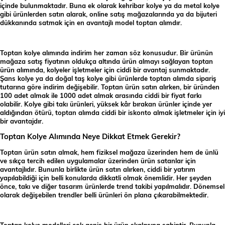
içinde bulunmaktadır. Buna ek olarak kehribar kolye ya da metal kolye
gibi ürünlerden satın alarak, online satış mağazalarında ya da bijuteri
dükkanında satmak için en avantajlı model toptan alımdır.
Toptan kolye alımında indirim her zaman söz konusudur. Bir ürünün
mağaza satış fiyatının oldukça altında ürün almayı sağlayan toptan
ürün alımında, kolyeler işletmeler için ciddi bir avantaj sunmaktadır.
Şans kolye ya da doğal taş kolye gibi ürünlerde toptan alımda sipariş
tutarına göre indirim değişebilir. Toptan ürün satın alırken, bir üründen
100 adet almak ile 1000 adet almak arasında ciddi bir fiyat farkı
olabilir. Kolye gibi takı ürünleri, yüksek kâr bırakan ürünler içinde yer
aldığından ötürü, toptan alımda ciddi bir iskonto almak işletmeler için iyi
bir avantajdır.
Toptan Kolye Alımında Neye Dikkat Etmek Gerekir?
Toptan ürün satın almak, hem fiziksel mağaza üzerinden hem de ünlü
ve sıkça tercih edilen uygulamalar üzerinden ürün satanlar için
avantajlıdır. Bununla birlikte ürün satın alırken, ciddi bir yatırım
yapılabildiği için belli konularda dikkatli olmak önemlidir. Her şeyden
önce, takı ve diğer tasarım ürünlerde trend takibi yapılmalıdır. Dönemsel
olarak değişebilen trendler belli ürünleri ön plana çıkarabilmektedir.
Toptan kolye modelleri çok geniş bir ürün skalasına sahiptir. Bununla