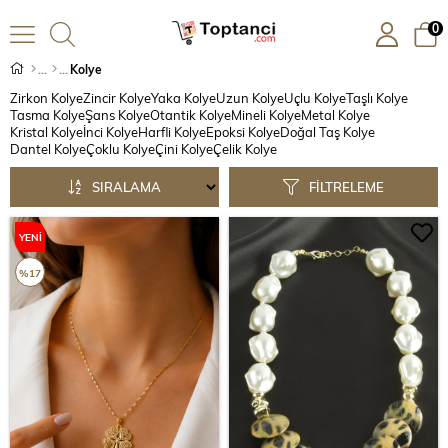
0
Kolye
Zirkon Kolye
Zincir Kolye
Yaka Kolye
Uzun Kolye
Uçlu Kolye
Taşlı Kolye
Tasma Kolye
Şans Kolye
Otantik Kolye
Mineli Kolye
Metal Kolye
Kristal Kolye
İnci Kolye
Harfli Kolye
Epoksi Kolye
Doğal Taş Kolye
Dantel Kolye
Çoklu Kolye
Çini Kolye
Çelik Kolye
SIRALAMA
FILTRELEME
YENI
ÜRÜN
%17