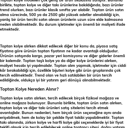
birlikte, toptan kolye ve diğer takı ürünlerine bakıldığında, bazı ürünler
trend olurken, bazı ürünler klasik sınıfta yer alabilir. Toptan ürün satın
alma sürecinde, 500 ya da 2500 gibi yüksek adetler alınabildiği için,
yanlış bir ürün tercihi satın alınan ürünlerin uzun süre elde kalmasına
neden olabilmektedir. Bu durum işletmeler için önemli bir maliyeti ifade
etmektedir.
Toptan kolye alırken dikkat edilecek diğer bir konu da, piyasa satış
fiyatına göre ürünün toptan fiyatının ne kadar avantajlı olduğudur.
Ürünün satışında kargo, pazar yeri komisyonu ve diğer giderler önemli
bir kalemdir. Toptan taşlı kolye ya da diğer kolye ürünlerini alırken,
maliyet hesabı iyi yapılmalıdır. Toptan alım yapmak, işletmeler için ciddi
kâr bırakabildiği için, özellikle bijuteri kolye gibi ürün gruplarında çok
tercih edilmektedir. Trend olan ve hızlı satılabilen bir ürün tercih
edildiğinde, oldukça iyi bir yatırım geri dönüşü alınabilmektedir.
Toptan Kolye Nereden Alınır?
Toptan kolye satın alırken, tercih edilecek birçok fiziksel mağaza ve
online mağaza bulunuyor. Bununla birlikte, toptan ürün satın alırken,
toptan kolye ve diğer takı ürünleri satış sitelerini tercih etmek
avantajlıdır. Bunun nedenleri, hem birçok ürün seçeneğine aynı anda
erişebilmek, hem de kolay bir şekilde fiyat takibi yapabilmektir. Toptan
takı alanında, zirkon kolye ve harfli kolye gibi seçeneklerde iyi bir fiyat
teklifi almak için tercih edilebilecek online toptancı sitesi, doğru yatırım