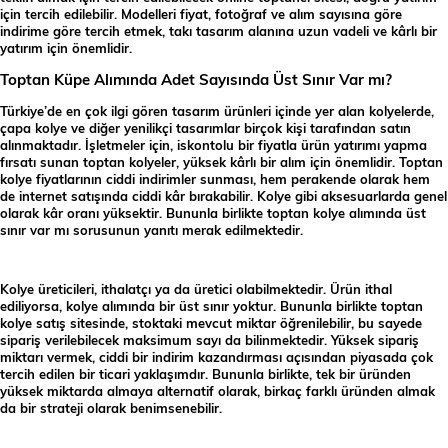
için tercih edilebilir. Modelleri fiyat, fotoğraf ve alım sayısına göre
indirime göre tercih etmek, takı tasarım alanına uzun vadeli ve kârlı bir
yatırım için önemlidir.
Toptan Küpe Alımında Adet Sayısında Üst Sınır Var mı?
Türkiye’de en çok ilgi gören tasarım ürünleri içinde yer alan kolyelerde,
çapa kolye ve diğer yenilikçi tasarımlar birçok kişi tarafından satın
alınmaktadır. İşletmeler için, iskontolu bir fiyatla ürün yatırımı yapma
fırsatı sunan toptan kolyeler, yüksek kârlı bir alım için önemlidir. Toptan
kolye fiyatlarının ciddi indirimler sunması, hem perakende olarak hem
de internet satışında ciddi kâr bırakabilir. Kolye gibi aksesuarlarda genel
olarak kâr oranı yüksektir. Bununla birlikte toptan kolye alımında üst
sınır var mı sorusunun yanıtı merak edilmektedir.
Kolye üreticileri, ithalatçı ya da üretici olabilmektedir. Ürün ithal
ediliyorsa, kolye alımında bir üst sınır yoktur. Bununla birlikte toptan
kolye satış sitesinde, stoktaki mevcut miktar öğrenilebilir, bu sayede
sipariş verilebilecek maksimum sayı da bilinmektedir. Yüksek sipariş
miktarı vermek, ciddi bir indirim kazandırması açısından piyasada çok
tercih edilen bir ticari yaklaşımdır. Bununla birlikte, tek bir üründen
yüksek miktarda almaya alternatif olarak, birkaç farklı üründen almak
da bir strateji olarak benimsenebilir.