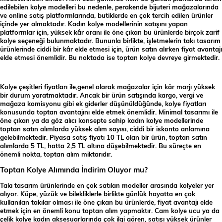
edilebilen kolye modelleri bu nedenle, perakende bijuteri mağazalarında
ve online satış platformlarında, butiklerde en çok tercih edilen ürünler
içinde yer almaktadır. Kadın kolye modellerinin satışını yapan
platformlar için, yüksek kâr oranı ile öne çıkan bu ürünlerde birçok zarif
kolye seçeneği bulunmaktadır. Bununla birlikte, işletmelerin takı tasarım
ürünlerinde ciddi bir kâr elde etmesi için, ürün satın alırken fiyat avantajı
elde etmesi önemlidir. Bu noktada ise toptan kolye devreye girmektedir.
Kolye çeşitleri fiyatları ile,genel olarak mağazalar için kâr marjı yüksek
bir durum yaratmaktadır. Ancak bir ürün satışında kargo, vergi ve
mağaza komisyonu gibi ek giderler düşünüldüğünde, kolye fiyatları
konusunda toptan avantajını elde etmek önemlidir. Minimal tasarımı ile
öne çıkan ya da göz alıcı konsepte sahip kadın kolye modellerinde
toptan satın alımlarda yüksek alım sayısı, ciddi bir iskonto anlamına
gelebilmektedir. Piyasa satış fiyatı 10 TL olan bir ürün, toptan satın
alımlarda 5 TL, hatta 2,5 TL altına düşebilmektedir. Bu süreçte en
önemli nokta, toptan alım miktarıdır.
Toptan Kolye Alımında İndirim Oluyor mu?
Takı tasarım ürünlerinde en çok satılan modeller arasında kolyeler yer
alıyor. Küpe, yüzük ve bilekliklerle birlikte günlük hayatta en çok
kullanılan takılar olması ile öne çıkan bu ürünlerde, fiyat avantajı elde
etmek için en önemli konu toptan alım yapmaktır. Cam kolye ucu ya da
çelik kolye kadın aksesuarlarında çok ilgi gören, satışı yüksek ürünler