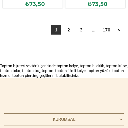
₺73,50
₺73,50
1
2
3
...
170
>
Toptan bijuteri sektörü içerisinde toptan kolye, toptan bileklik, toptan küpe,
toptan toka, toptan taç, toptan, toptan isimli kolye, toptan yüzük, toptan
hızma, toptan piercing çeşitlerini bulabilirsiniz.
KURUMSAL