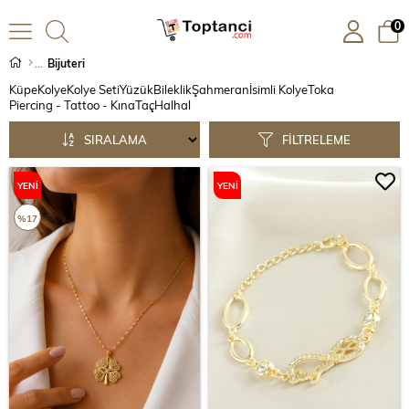
0
Bijuteri
Küpe
Kolye
Kolye Seti
Yüzük
Bileklik
Şahmeran
İsimli Kolye
Toka
Piercing - Tattoo - Kına
Taç
Halhal
SIRALAMA
FILTRELEME
YENI
YENI
ÜRÜN
ÜRÜN
%17