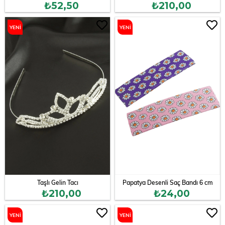
₺52,50
₺210,00
YENI
YENI
ÜRÜN
ÜRÜN
Taşlı Gelin Tacı
Papatya Desenli Saç Bandı 6 cm
₺210,00
₺24,00
YENI
YENI