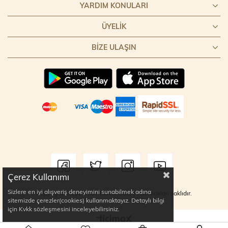
YARDIM KONULARI
ÜYELIK
BIZE ULAŞIN
Çerez Kullanımı
Sizlere en iyi alışveriş deneyimini sunabilmek adına
Copyright © 2022 TOPTANCI.COM | Tüm hakları saklıdır.
sitemizde çerezler(cookies) kullanmaktayız. Detaylı bilgi
için Kvkk sözleşmesini inceleyebilirsiniz.