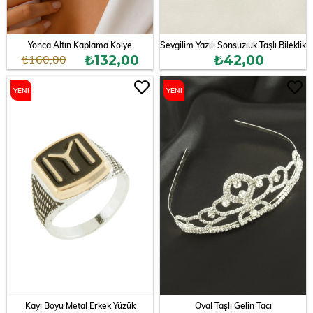
Yonca Altın Kaplama Kolye
Sevgilim Yazılı Sonsuzluk Taşlı Bileklik
₺160,00
₺132,00
₺42,00
YENI
YENI
ÜRÜN
ÜRÜN
Kayı Boyu Metal Erkek Yüzük
Oval Taşlı Gelin Tacı