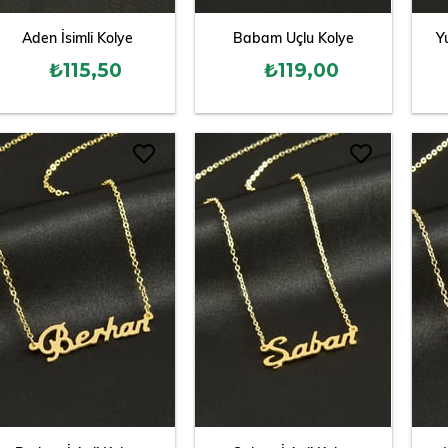
Aden İsimli Kolye
Babam Uçlu Kolye
Y
₺115,50
₺119,00