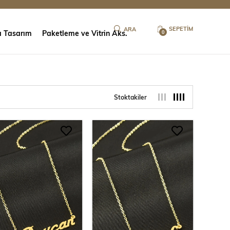
SEPETIM
ı Tasarım
Paketleme ve Vitrin Aks.
0
Stoktakiler