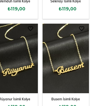
Memduh İsimli Kolye
Selenay İsimli Kolye
₺119,00
₺119,00
Rüyanur İsimli Kolye
Busem İsimli Kolye