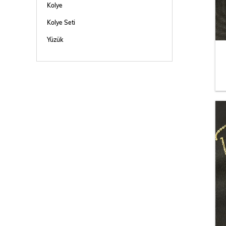
Kolye
Kolye Seti
Yüzük
Bileklik
Şahmeran
Toka
Piercing - Tattoo - Kına
Taç
Halhal