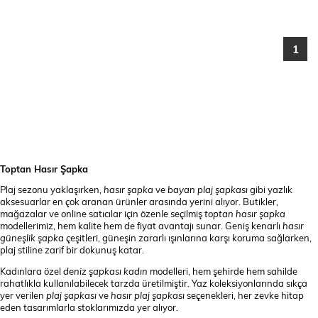
1
Toptan Hasır Şapka
Plaj sezonu yaklaşırken,
hasır şapka
ve
bayan plaj şapkası
gibi yazlık
aksesuarlar en çok aranan ürünler arasında yerini alıyor. Butikler,
mağazalar ve online satıcılar için özenle seçilmiş
toptan hasır şapka
modellerimiz, hem kalite hem de fiyat avantajı sunar. Geniş kenarlı
hasır
güneşlik şapka
çeşitleri, güneşin zararlı ışınlarına karşı koruma sağlarken,
plaj stiline zarif bir dokunuş katar.
Kadınlara özel
deniz şapkası kadın
modelleri, hem şehirde hem sahilde
rahatlıkla kullanılabilecek tarzda üretilmiştir. Yaz koleksiyonlarında sıkça
yer verilen
plaj şapkası
ve
hasır plaj şapkası
seçenekleri, her zevke hitap
eden tasarımlarla stoklarımızda yer alıyor.