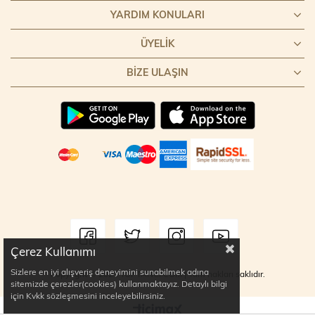
YARDIM KONULARI
ÜYELIK
BIZE ULAŞIN
Çerez Kullanımı
Sizlere en iyi alışveriş deneyimini sunabilmek adına
Copyright © 2022 TOPTANCI.COM | Tüm hakları saklıdır.
sitemizde çerezler(cookies) kullanmaktayız. Detaylı bilgi
için Kvkk sözleşmesini inceleyebilirsiniz.