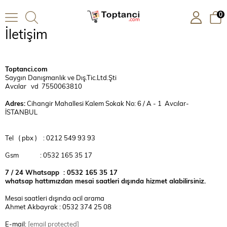
0
İletişim
Toptanci.com
Saygın Danışmanlık ve Dış.Tic.Ltd.Şti
Avcılar vd 7550063810
Adres:
Cihangir Mahallesi Kalem Sokak No: 6 / A - 1 Avcılar-
İSTANBUL
Tel ( pbx ) : 0212 549 93 93
Gsm : 0532 165 35 17
7 / 24 Whatsapp : 0532 165 35 17
whatsap hattımızdan mesai saatleri dışında hizmet alabilirsiniz.
Mesai saatleri dışında acil arama
Ahmet Akbayrak : 0532 374 25 08
E-mail:
[email protected]