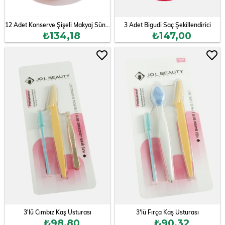
12 Adet Konserve Şişeli Makyaj Süngeri
3 Adet Bigudi Saç Şekillendirici
₺134,18
₺147,00
3'lü Cımbız Kaş Usturası
3'lü Fırça Kaş Usturası
₺98,80
₺90,32