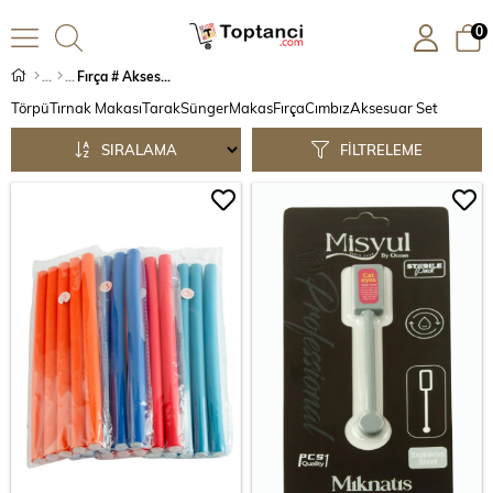
0
Fırça # Aksesuar
Törpü
Tırnak Makası
Tarak
Sünger
Makas
Fırça
Cımbız
Aksesuar Set
SIRALAMA
FILTRELEME