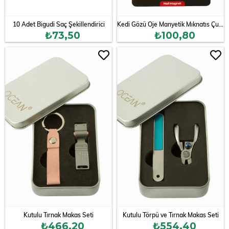
10 Adet Bigudi Saç Şekillendirici
Kedi Gözü Oje Manyetik Mıknatıs Çubuk
₺73,50
₺100,80
Kutulu Tırnak Makas Seti
Kutulu Törpü ve Tırnak Makas Seti
₺466,20
₺554,40