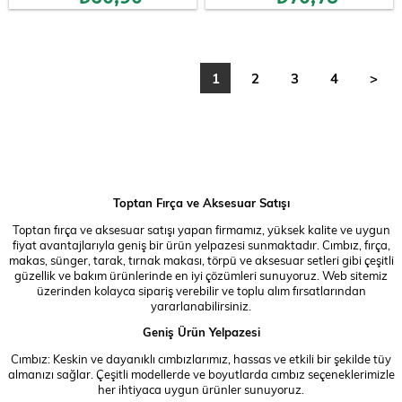
1
2
3
4
>
Toptan Fırça ve Aksesuar Satışı
Toptan fırça ve aksesuar satışı yapan firmamız, yüksek kalite ve uygun
fiyat avantajlarıyla geniş bir ürün yelpazesi sunmaktadır. Cımbız, fırça,
makas, sünger, tarak, tırnak makası, törpü ve aksesuar setleri gibi çeşitli
güzellik ve bakım ürünlerinde en iyi çözümleri sunuyoruz. Web sitemiz
üzerinden kolayca sipariş verebilir ve toplu alım fırsatlarından
yararlanabilirsiniz.
Geniş Ürün Yelpazesi
Cımbız: Keskin ve dayanıklı cımbızlarımız, hassas ve etkili bir şekilde tüy
almanızı sağlar. Çeşitli modellerde ve boyutlarda cımbız seçeneklerimizle
her ihtiyaca uygun ürünler sunuyoruz.