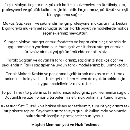
Fırça: Makyaj fırçalarımız, yüksek kaliteli malzemelerden üretilmiş olup,
profesyonel ve günlük kullanım için idealdir. Fırçalarımız, pürüzsüz ve eşit
bir uygulama sağlar.
Makas: Saç kesimi ve şekillendirme için profesyonel makaslarımız, keskin
bıçaklarıyla mükemmel sonuçlar sunar. Farklı boyut ve modellerde makas
seçeneklerimiz mevcuttur.
Sünger: Makyaj süngerlerimiz, fondöten ve kapatıcıların eşit bir şekilde
uygulanmasına yardımcı olur. Yumuşak ve cilt dostu süngerlerimizle
pürüzsüz bir makyaj görünümü elde edebilirsiniz.
Tarak: Sağlam ve dayanıklı taraklarımız, saçlarınızı nazikçe açar ve
şekillendirir. Farklı saç tiplerine uygun tarak modellerimiz bulunmaktadır.
Tırnak Makası: Keskin ve paslanmaz çelik tırnak makaslarımız, tırnak
bakımınızı kolay ve hızlı hale getirir. Hem el hem de ayak tırnakları için
uygun modellerimiz mevcuttur.
Törpü: Tırnak törpülerimiz, tırnaklarınıza istediğiniz şekli vermenizi sağlar.
Dayanıklı ve uzun ömürlü törpülerimizle tırnak bakımınızı tamamlayın.
Aksesuar Set: Güzellik ve bakım aksesuar setlerimiz, tüm ihtiyaçlarınızı tek
bir pakette toplar. Seyahatlerinizde veya günlük kullanımda yanınızda
bulundurabileceğiniz pratik setler sunuyoruz.
Müşteri Memnuniyeti ve Hızlı Teslimat