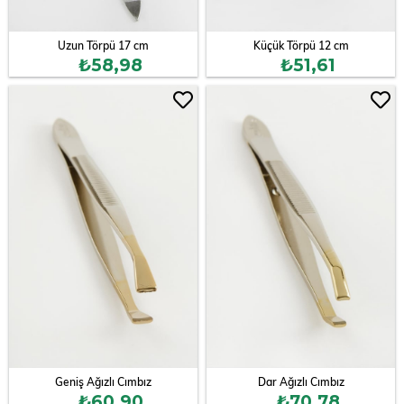
Uzun Törpü 17 cm
Küçük Törpü 12 cm
₺58,98
₺51,61
Geniş Ağızlı Cımbız
Dar Ağızlı Cımbız
₺60,90
₺70,78