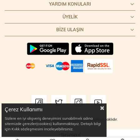
YARDIM KONULARI
ÜYELIK
BIZE ULAŞIN
Çerez Kullanımı
Sizlere en iyi alışveriş deneyimini sunabilmek adına
Copyright © 2022 TOPTANCI.COM | Tüm hakları saklıdır.
sitemizde çerezler(cookies) kullanmaktayız. Detaylı bilgi
için Kvkk sözleşmesini inceleyebilirsiniz.