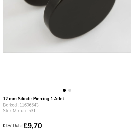
12 mm Silindir Piercing 1 Adet
Barkod
:
11606543
Stok Miktarı
:
531
₺9,70
KDV Dahil