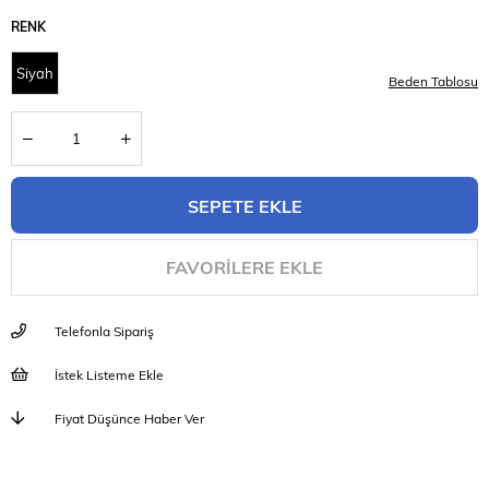
RENK
Siyah
Beden Tablosu
FAVORILERE EKLE
Telefonla Sipariş
İstek Listeme Ekle
Fiyat Düşünce Haber Ver