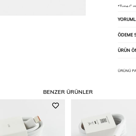
*Type C g
*Type C gi
YORUML
ÖDEME 
ÜRÜN ÖN
ÜRÜNÜ PA
BENZER ÜRÜNLER