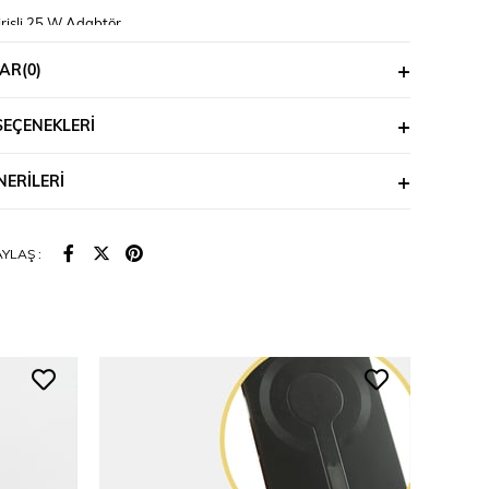
irişli 25 W Adabtör
riş çıkışlı 1 metre kablo
AR
(0)
SEÇENEKLERI
ERILERI
YLAŞ :