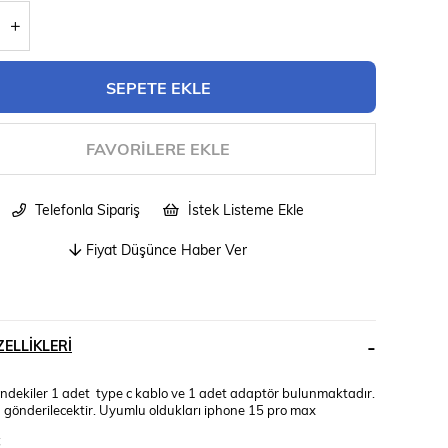
FAVORILERE EKLE
Telefonla Sipariş
İstek Listeme Ekle
Fiyat Düşünce Haber Ver
ELLIKLERI
sindekiler 1 adet type c kablo ve 1 adet adaptör bulunmaktadır.
 gönderilecektir. Uyumlu oldukları iphone 15 pro max
;