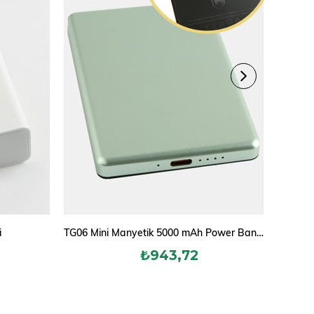
i
TG06 Mini Manyetik 5000 mAh Power Bank Taşınabilir Şarj Cihazı
Işı
₺943,72