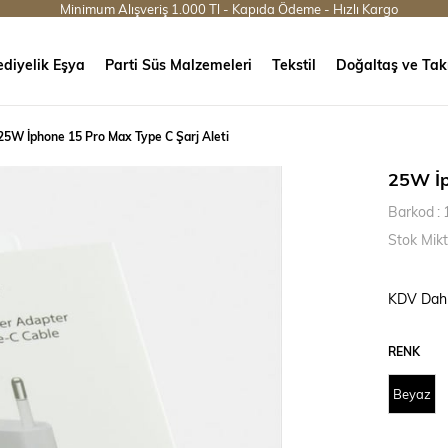
Minimum Alışveriş 1.000 Tl - Kapıda Ödeme - Hızlı Kargo
diyelik Eşya
Parti Süs Malzemeleri
Tekstil
Doğaltaş ve Tak
25W İphone 15 Pro Max Type C Şarj Aleti
25W İp
Barkod
:
Stok Mikt
KDV Dahi
RENK
Beyaz