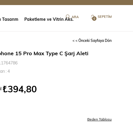
SEPETIM
ı Tasarım
Paketleme ve Vitrin Aks.
0
< < Önceki Sayfaya Dön
hone 15 Pro Max Type C Şarj Aleti
11764786
arı
:
4
₺394,80
l
Beden Tablosu