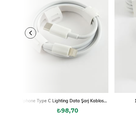
İphone Type C Lighting Data Şarj Kablosu 1 metre
₺98,70