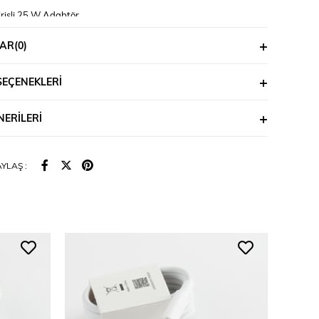
irişli 25 W Adabtör
riş çıkışlı 1 metre kablo
AR
(0)
SEÇENEKLERI
ERILERI
YLAŞ :