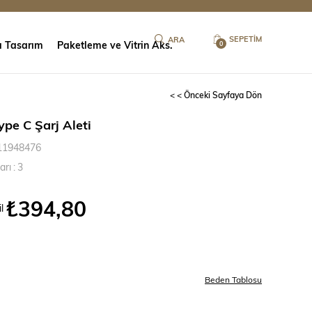
SEPETIM
ı Tasarım
Paketleme ve Vitrin Aks.
0
< < Önceki Sayfaya Dön
pe C Şarj Aleti
11948476
arı
:
3
₺394,80
l
Beden Tablosu