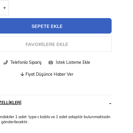
FAVORILERE EKLE
Telefonla Sipariş
İstek Listeme Ekle
Fiyat Düşünce Haber Ver
ELLIKLERI
sindekiler 1 adet type c kablo ve 1 adet adaptör bulunmaktadır.
gönderilecektir.
;