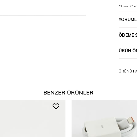
*Type C g
*Type C gi
YORUML
ÖDEME 
ÜRÜN ÖN
ÜRÜNÜ PA
BENZER ÜRÜNLER