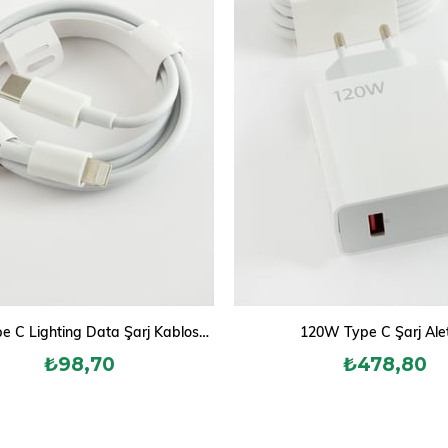
İphone Type C Lighting Data Şarj Kablosu 1 metre
120W Type C Şarj Alet
₺98,70
₺478,80