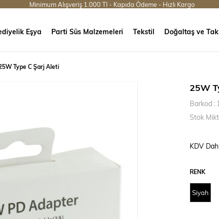
Minimum Alışveriş 1.000 Tl - Kapıda Ödeme - Hızlı Kargo
diyelik Eşya
Parti Süs Malzemeleri
Tekstil
Doğaltaş ve Tak
25W Type C Şarj Aleti
25W Ty
Barkod
:
Stok Mikt
KDV Dahi
RENK
Siyah