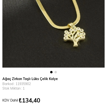
Ağaç Zirkon Taşlı Lüks Çelik Kolye
Barkod
:
11935902
Stok Miktarı
:
1
₺134,40
KDV Dahil