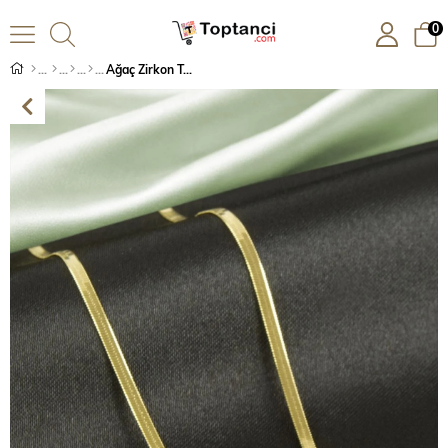
0
Ağaç Zirkon Taşlı Lüks Çelik Kolye