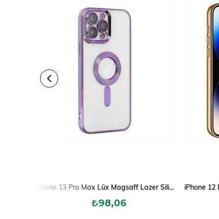
iPhone 13 Pro Max Lüx Magsaff Lazer Silikon Kılıf (Kamera Korumalı)
₺98,06