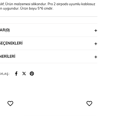
Kılıf; Ürün malzemesi silikondur. Pro 2 airpods uyumlu kablosuz
için uygundur. Ürün boyu 5*6 cmdir.
AR
(0)
SEÇENEKLERI
ERILERI
YLAŞ :