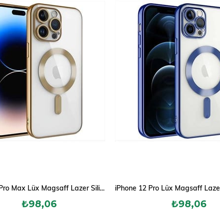
iPhone 12 Pro Max Lüx Magsaff Lazer Silikon Kılıf (Kamera Korumalı)
₺98,06
₺98,06