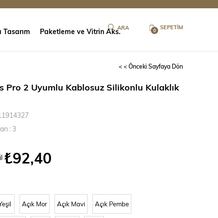
SEPETIM
ı Tasarım
Paketleme ve Vitrin Aks.
0
< < Önceki Sayfaya Dön
s Pro 2 Uyumlu Kablosuz Silikonlu Kulaklık
11914327
arı
:
3
₺92,40
l
Yeşil
Açık Mor
Açık Mavi
Açık Pembe