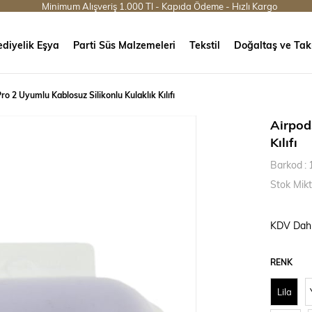
Minimum Alışveriş 1.000 Tl - Kapıda Ödeme - Hızlı Kargo
diyelik Eşya
Parti Süs Malzemeleri
Tekstil
Doğaltaş ve Tak
ro 2 Uyumlu Kablosuz Silikonlu Kulaklık Kılıfı
Airpod
Kılıfı
Barkod
:
Stok Mikt
KDV Dahi
RENK
Lila