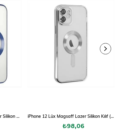
iPhone 12 Pro Lüx Magsaff Lazer Silikon Kılıf (Kamera Korumalı)
iPhone 12 Lüx Magsaff Lazer Silikon Kılıf (Kamera Korumalı)
₺98,06