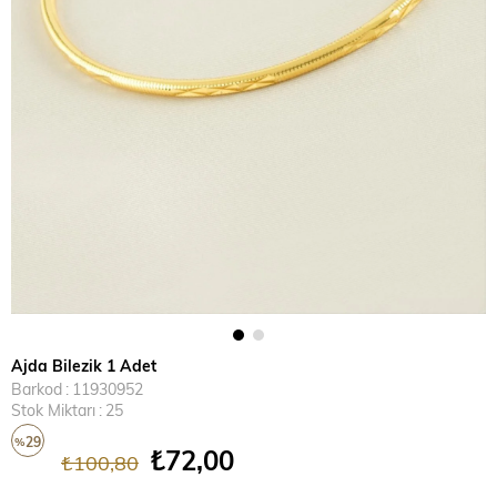
Ajda Bilezik 1 Adet
Barkod
:
11930952
Stok Miktarı
:
25
29
%
₺72,00
₺100,80
İndirim