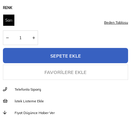
RENK
Sarı
Beden Tablosu
FAVORILERE EKLE
Telefonla Sipariş
İstek Listeme Ekle
Fiyat Düşünce Haber Ver