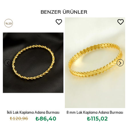
BENZER ÜRÜNLER
%29
İkili Lak Kaplama Adana Burması
8 mm Lak Kaplama Adana Burması
₺120,96
₺86,40
₺115,02