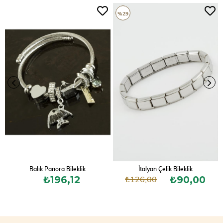
%29
Balık Panora Bileklik
İtalyan Çelik Bileklik
₺126,00
₺196,12
₺90,00