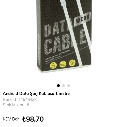
Android Data Şarj Kablosu 1 metre
Barkod
:
11948438
Stok Miktarı
:
6
₺98,70
KDV Dahil