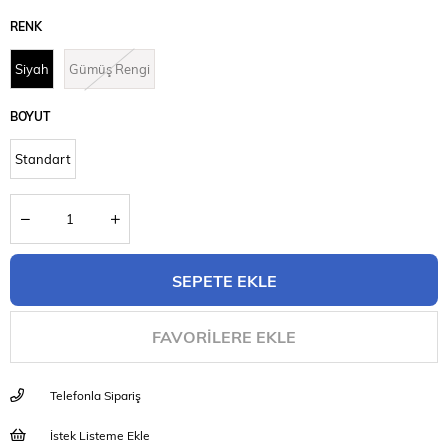
RENK
Siyah
Gümüş Rengi
BOYUT
Standart
FAVORILERE EKLE
Telefonla Sipariş
İstek Listeme Ekle