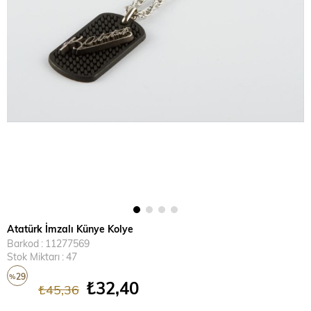
Atatürk İmzalı Künye Kolye
Barkod
:
11277569
Stok Miktarı
:
47
29
%
₺32,40
₺45,36
İndirim