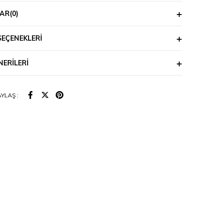
AR
(0)
SEÇENEKLERI
ERILERI
YLAŞ :