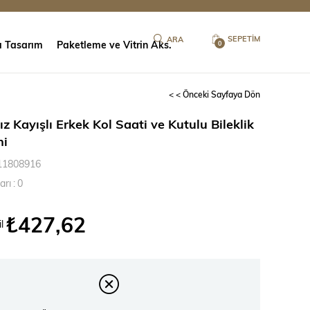
SEPETIM
ı Tasarım
Paketleme ve Vitrin Aks.
0
< < Önceki Sayfaya Dön
ız Kayışlı Erkek Kol Saati ve Kutulu Bileklik
ni
11808916
arı
:
0
₺427,62
l