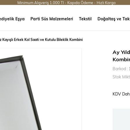
Minimum Alışveriş 1.000 Tl - Kapıda Ödeme - Hızlı Kargo
diyelik Eşya
Parti Süs Malzemeleri
Tekstil
Doğaltaş ve Tak
ız Kayışlı Erkek Kol Saati ve Kutulu Bileklik Kombini
Ay Yıld
Kombi
Barkod
:
Stok Mikt
KDV Dahi