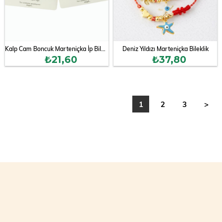
Kalp Cam Boncuk Marteniçka İp Bileklik
Deniz Yıldızı Marteniçka Bileklik
₺21,60
₺37,80
1
2
3
>