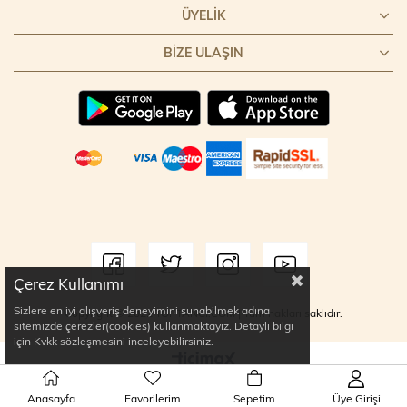
ÜYELIK
BIZE ULAŞIN
Çerez Kullanımı
Sizlere en iyi alışveriş deneyimini sunabilmek adına
Copyright © 2022 TOPTANCI.COM | Tüm hakları saklıdır.
sitemizde çerezler(cookies) kullanmaktayız. Detaylı bilgi
için Kvkk sözleşmesini inceleyebilirsiniz.
Anasayfa
Favorilerim
Sepetim
Üye Girişi