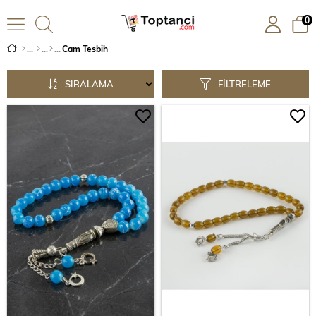
0
Cam Tesbih
SIRALAMA
FILTRELEME