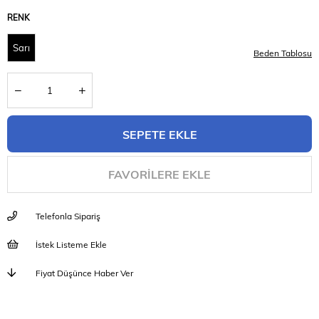
RENK
Sarı
Beden Tablosu
FAVORILERE EKLE
Telefonla Sipariş
İstek Listeme Ekle
Fiyat Düşünce Haber Ver