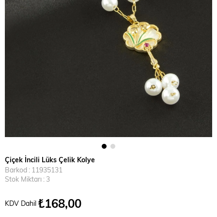
Çiçek İncili Lüks Çelik Kolye
Barkod
:
11935131
Stok Miktarı
:
3
₺168,00
KDV Dahil