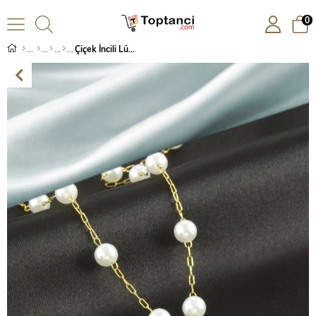
0
Çiçek İncili Lüks Çelik Kolye