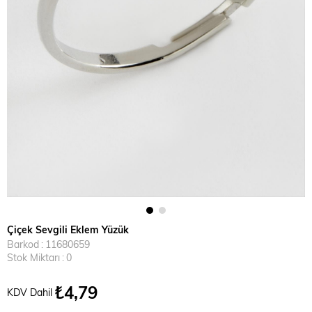
Çiçek Sevgili Eklem Yüzük
Barkod
:
11680659
Stok Miktarı
:
0
₺4,79
KDV Dahil