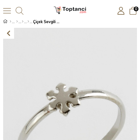
0
Çiçek Sevgili Eklem Yüzük