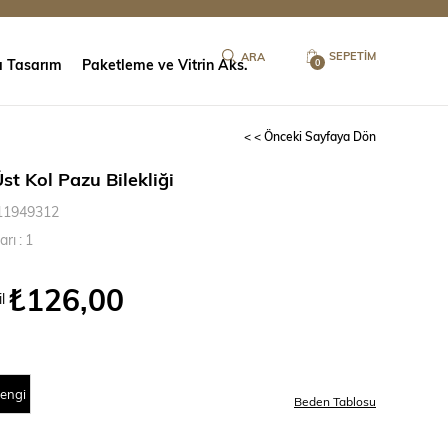
SEPETIM
ı Tasarım
Paketleme ve Vitrin Aks.
0
< < Önceki Sayfaya Dön
st Kol Pazu Bilekliği
11949312
arı
:
1
₺126,00
l
engi
Beden Tablosu