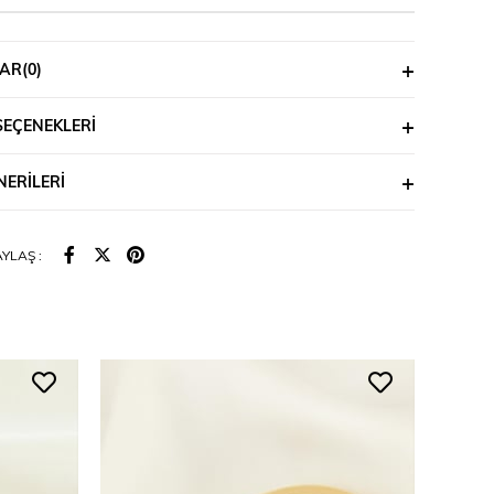
AR
(0)
SEÇENEKLERI
ERILERI
YLAŞ :