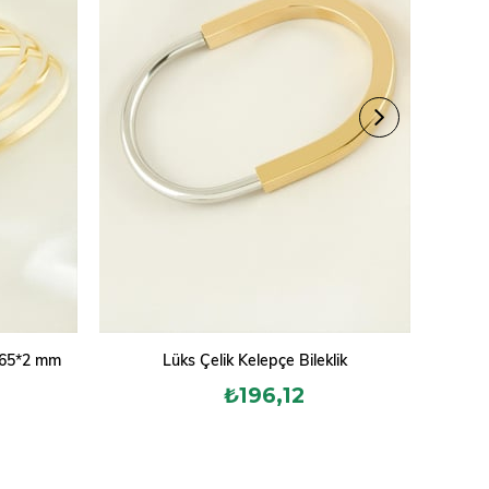
k 65*2 mm
Lüks Çelik Kelepçe Bileklik
2 Ade
₺196,12