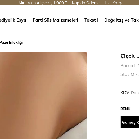
Minimum Alışveriş 1.000 Tl - Kapıda Ödeme - Hızlı Kargo
diyelik Eşya
Parti Süs Malzemeleri
Tekstil
Doğaltaş ve Tak
Pazu Bilekliği
Çiçek Ü
Barkod
:
Stok Mikt
KDV Dahi
RENK
Gümüş R