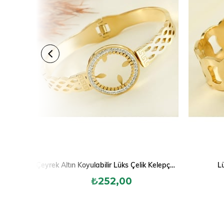
Çeyrek Altın Koyulabilir Lüks Çelik Kelepçe Bileklik
Lü
₺252,00