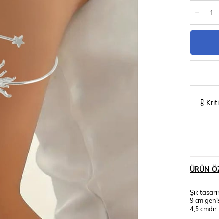
Krit
ÜRÜN ÖZ
Şık tasarı
9 cm geniş
4,5 cmdir.