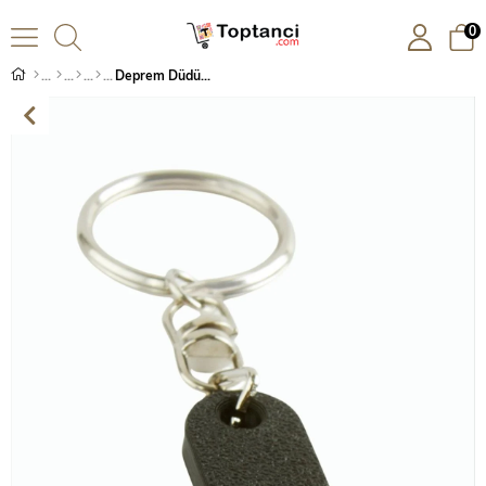
0
Deprem Düdüğü Anahtarlık