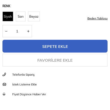
RENK
Siyah
Sarı
Beyaz
Beden Tablosu
FAVORILERE EKLE
Telefonla Sipariş
İstek Listeme Ekle
Fiyat Düşünce Haber Ver