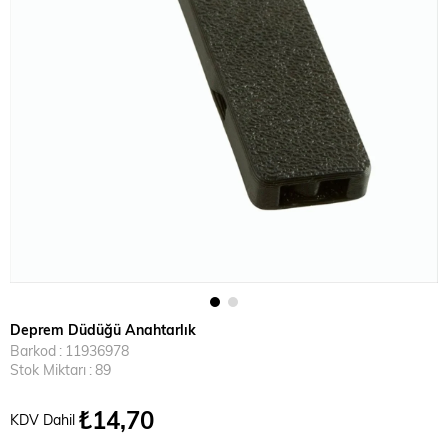
Deprem Düdüğü Anahtarlık
Barkod
:
11936978
Stok Miktarı
:
89
₺14,70
KDV Dahil