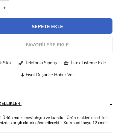
FAVORILERE EKLE
ik Stok
Telefonla Sipariş
İstek Listeme Ekle
Fiyat Düşünce Haber Ver
ELLIKLERI
; ÜRün malzemesi ahşap ve kumdur. Ürün renkleri asortilidir.
inizde karışık olarak gönderilecektir. Kum saati boyu 12 cmdir.