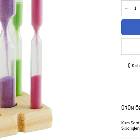
Krit
ÜRÜN ÖZ
Kum Saati
Siparişler