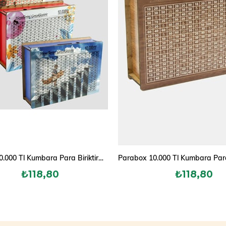
Parabox 10.000 Tl Kumbara Para Biriktirme Kutusu
₺118,80
₺118,80