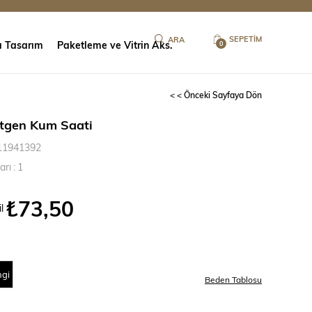
SEPETIM
ı Tasarım
Paketleme ve Vitrin Aks.
0
< < Önceki Sayfaya Dön
tgen Kum Saati
11941392
arı
:
1
₺73,50
l
ngi
Beden Tablosu