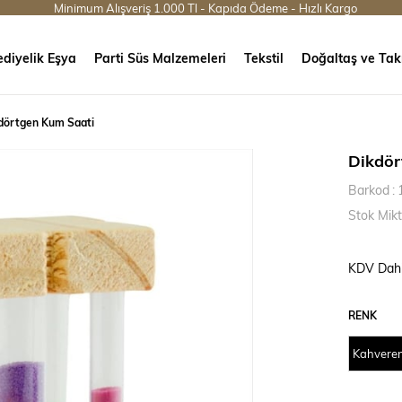
Minimum Alışveriş 1.000 Tl - Kapıda Ödeme - Hızlı Kargo
diyelik Eşya
Parti Süs Malzemeleri
Tekstil
Doğaltaş ve Tak
dörtgen Kum Saati
Dikdör
Barkod
:
Stok Mikt
KDV Dahi
RENK
Kahvere