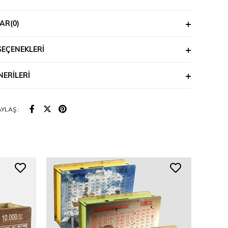
AR
(0)
SEÇENEKLERI
ERILERI
YLAŞ :