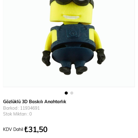
Gözlüklü 3D Baskılı Anahtarlık
Barkod
:
11934691
Stok Miktarı
:
0
₺31,50
KDV Dahil