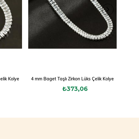
elik Kolye
4 mm Baget Taşlı Zirkon Lüks Çelik Kolye
Lüx
₺373,06