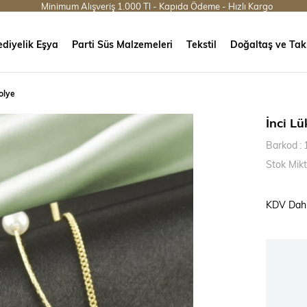
Minimum Alışveriş 1.000 Tl - Kapıda Ödeme - Hızlı Kargo
diyelik Eşya
Parti Süs Malzemeleri
Tekstil
Doğaltaş ve Tak
Kolye
İnci Lü
Barkod
:
Stok Mikt
KDV Dahi