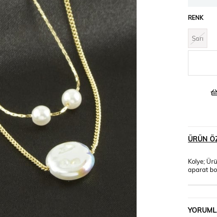
RENK
Sarı
ÜRÜN ÖZ
Kolye; Ürü
aparat bo
YORUML