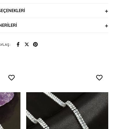
SEÇENEKLERI
ERILERI
YLAŞ :