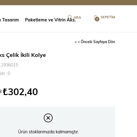
SEPETIM
ı Tasarım
Paketleme ve Vitrin Aks.
0
< < Önceki Sayfaya Dön
ks Çelik İkili Kolye
11936015
arı
:
0
₺302,40
l
Ürün stoklarımızda kalmamıştır.