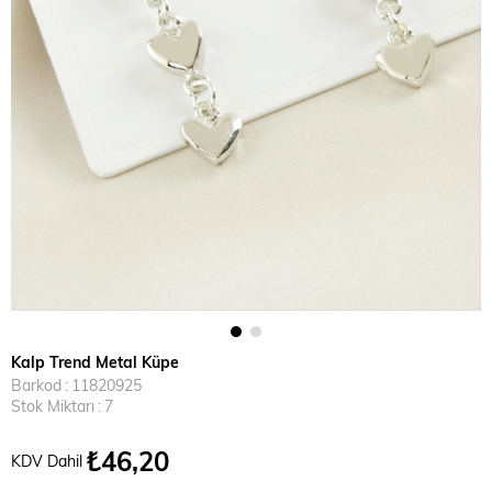
Kalp Trend Metal Küpe
Barkod
:
11820925
Stok Miktarı
:
7
₺46,20
KDV Dahil