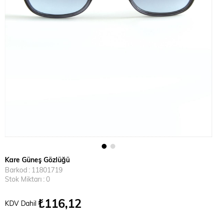
Kare Güneş Gözlüğü
Barkod
:
11801719
Stok Miktarı
:
0
₺116,12
KDV Dahil