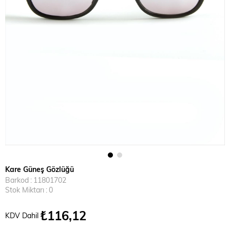
Kare Güneş Gözlüğü
Barkod
:
11801702
Stok Miktarı
:
0
₺116,12
KDV Dahil