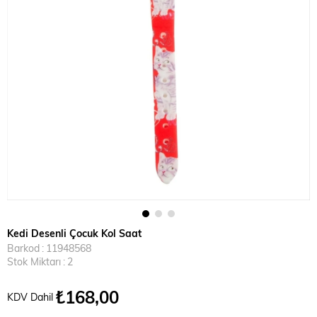
Kedi Desenli Çocuk Kol Saat
Barkod
:
11948568
Stok Miktarı
:
2
₺168,00
KDV Dahil