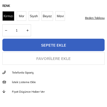
RENK
Kırmızı
Mor
Siyah
Beyaz
Mavi
Beden Tablosu
FAVORILERE EKLE
Telefonla Sipariş
İstek Listeme Ekle
Fiyat Düşünce Haber Ver