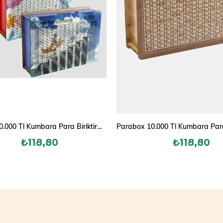
Parabox 10.000 Tl Kumbara Para Biriktirme Kutusu
₺118,80
₺118,80