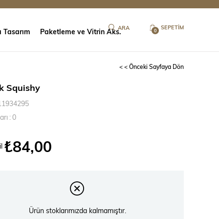
SEPETIM
ı Tasarım
Paketleme ve Vitrin Aks.
0
< < Önceki Sayfaya Dön
k Squishy
11934295
arı
:
0
₺84,00
l
Ürün stoklarımızda kalmamıştır.