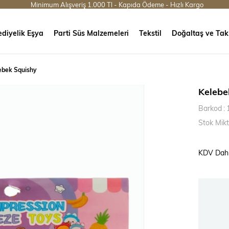
Minimum Alışveriş 1.000 Tl - Kapıda Ödeme - Hızlı Kargo
diyelik Eşya
Parti Süs Malzemeleri
Tekstil
Doğaltaş ve Tak
ebek Squishy
Kelebe
Barkod
:
Stok Mikt
KDV Dahi