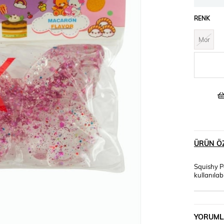
RENK
Mor
ÜRÜN ÖZ
Squishy P
kullanılab
YORUML