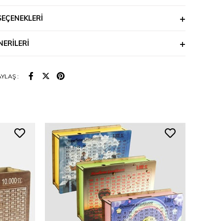
SEÇENEKLERI
ERILERI
YLAŞ :