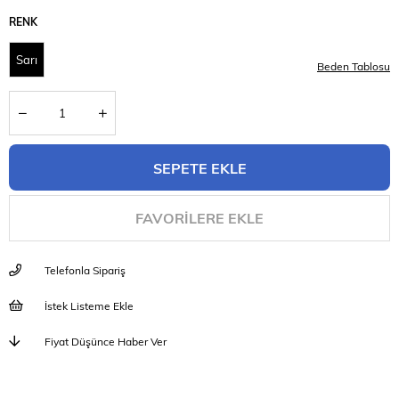
RENK
Sarı
Beden Tablosu
FAVORILERE EKLE
Telefonla Sipariş
İstek Listeme Ekle
Fiyat Düşünce Haber Ver