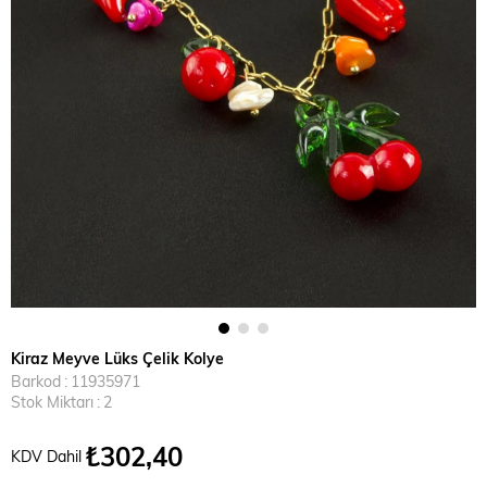
Kiraz Meyve Lüks Çelik Kolye
Barkod
:
11935971
Stok Miktarı
:
2
₺302,40
KDV Dahil