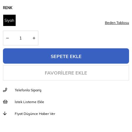
RENK
Siyah
Beden Tablosu
FAVORILERE EKLE
Telefonla Sipariş
İstek Listeme Ekle
Fiyat Düşünce Haber Ver