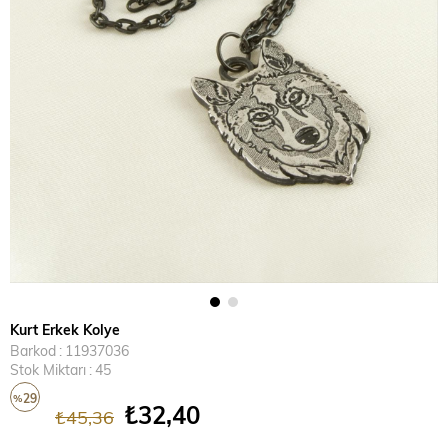
Kurt Erkek Kolye
Barkod
:
11937036
Stok Miktarı
:
45
29
%
₺32,40
₺45,36
İndirim