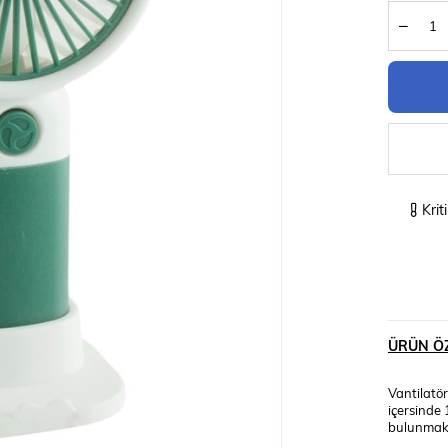
Krit
ÜRÜN ÖZ
Vantilatö
içersinde 
bulunmakta