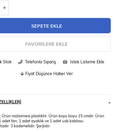
FAVORILERE EKLE
ik Stok
Telefonla Sipariş
İstek Listeme Ekle
Fiyat Düşünce Haber Ver
ELLIKLERI
r; Ürün malzemesi plastiktir. Ürün boyu boyu 15 cmdir. Ürün
1 adet fan, 1 adet ayaklık ve 1 adet usb kablosu
dır. 3 kademelidir. Şarjlıdır.