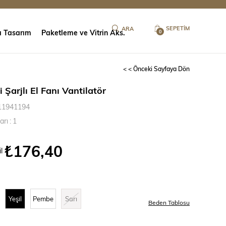
SEPETIM
ı Tasarım
Paketleme ve Vitrin Aks.
0
< < Önceki Sayfaya Dön
 Şarjlı El Fanı Vantilatör
11941194
arı
:
1
₺176,40
l
Yeşil
Pembe
Sarı
Beden Tablosu