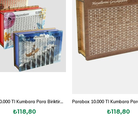
Parabox 10.000 Tl Kumbara Para Biriktirme Kutusu
₺118,80
₺118,80