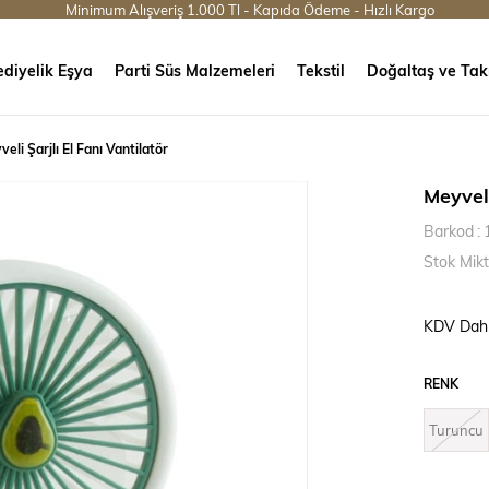
Minimum Alışveriş 1.000 Tl - Kapıda Ödeme - Hızlı Kargo
diyelik Eşya
Parti Süs Malzemeleri
Tekstil
Doğaltaş ve Tak
eli Şarjlı El Fanı Vantilatör
Meyveli
Barkod
:
Stok Mikt
KDV Dahi
RENK
Turuncu