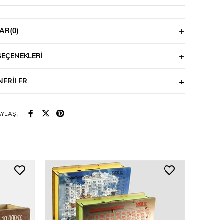
AR
(0)
SEÇENEKLERI
ERILERI
YLAŞ :